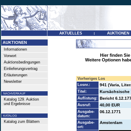
AKTUELLES
AUKTIONEN
|
AUKTIONEN
Informationen
Hier finden Sie
Vorwort
Weitere Optionen habe
Auktionsbedingungen
Einlieferungsvertrag
Erläuterungen
Vorheriges Los
Newsletter
Losnr.:
941 (Varia, Liter
Titel:
Kursächsische
NACHVERKAUF
Auflistung:
Bericht 6.12.17
Katalog 129. Auktion
und Ergebnisse
Ausruf:
40,00 EUR
Ausgabe-
06.12.1771
datum:
KATALOG
Katalog zum Blättern
Ausgabe-
Amsterdam
ort: