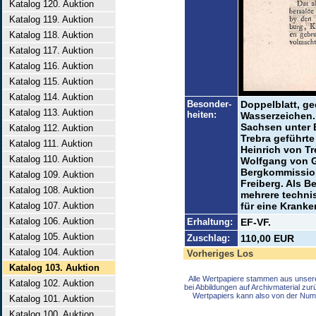
Katalog 120. Auktion
Katalog 119. Auktion
Katalog 118. Auktion
Katalog 117. Auktion
Katalog 116. Auktion
Katalog 115. Auktion
Katalog 114. Auktion
Besonder-
Doppelblatt, ge
Katalog 113. Auktion
heiten:
Wasserzeichen. 
Sachsen unter 
Katalog 112. Auktion
Trebra geführte
Katalog 111. Auktion
Heinrich von T
Katalog 110. Auktion
Wolfgang von G
Bergkommission
Katalog 109. Auktion
Freiberg. Als B
Katalog 108. Auktion
mehrere techni
Katalog 107. Auktion
für eine Kranke
Katalog 106. Auktion
Erhaltung:
EF-VF.
Katalog 105. Auktion
Zuschlag:
110,00 EUR
Katalog 104. Auktion
Vorheriges Los
Katalog 103. Auktion
Alle Wertpapiere stammen aus unser
Katalog 102. Auktion
bei Abbildungen auf Archivmaterial zu
Wertpapiers kann also von der Num
Katalog 101. Auktion
Katalog 100. Auktion