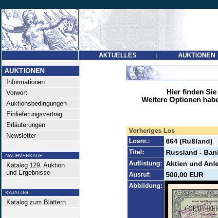
AKTUELLES
AUKTIONEN
|
AUKTIONEN
Informationen
Hier finden Sie
Vorwort
Weitere Optionen habe
Auktionsbedingungen
Einlieferungsvertrag
Erläuterungen
Vorheriges Los
Newsletter
Losnr.:
864 (Rußland)
Titel:
Russland - Ban
NACHVERKAUF
Auflistung:
Aktien und Anl
Katalog 129. Auktion
und Ergebnisse
Ausruf:
500,00 EUR
Abbildung:
KATALOG
Katalog zum Blättern