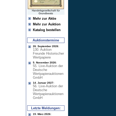
Handelsgesellschaft für
Grundbesitz
Mehr zur Aktie
Mehr zur Auktion
Katalog bestellen
Auktionstermine
26. September 2026:
130. Auktion
Freunde Historischer
Wertpapiere
5. November 2026:
55. Live-Auktion der
Deutsche
Wertpapierauktionen
GmbH
14. Januar 2027:
56. Live-Auktion der
Deutsche
Wertpapierauktionen
GmbH
Letzte Meldungen:
15. März 2026: