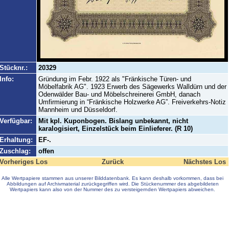
Stücknr.:
20329
Info:
Gründung im Febr. 1922 als "Fränkische Türen- und
Möbelfabrik AG". 1923 Erwerb des Sägewerks Walldürn und der
Odenwälder Bau- und Möbelschreinerei GmbH, danach
Umfirmierung in “Fränkische Holzwerke AG”. Freiverkehrs-Notiz
Mannheim und Düsseldorf.
Verfügbar:
Mit kpl. Kuponbogen. Bislang unbekannt, nicht
karalogisiert, Einzelstück beim Einlieferer. (R 10)
Erhaltung:
EF-.
Zuschlag:
offen
Vorheriges Los
Zurück
Nächstes Los
Alle Wertpapiere stammen aus unserer Bilddatenbank. Es kann deshalb vorkommen, dass bei
Abbildungen auf Archivmaterial zurückgegriffen wird. Die Stückenummer des abgebildeten
Wertpapiers kann also von der Nummer des zu versteigernden Wertpapiers abweichen.