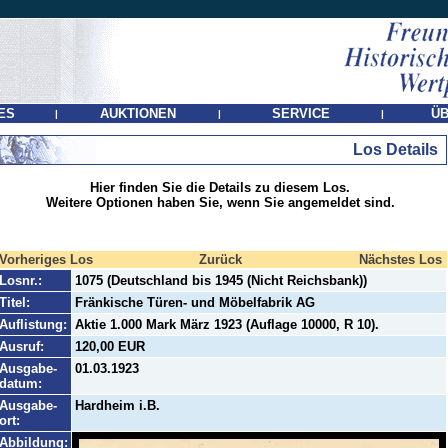
ES
AUKTIONEN
SERVICE
ÜB
|
|
|
Los Details
Hier finden Sie die Details zu diesem Los.
Weitere Optionen haben Sie, wenn Sie angemeldet sind.
Vorheriges Los
Zurück
Nächstes Los
Losnr.:
1075 (Deutschland bis 1945 (Nicht Reichsbank))
Titel:
Fränkische Türen- und Möbelfabrik AG
Auflistung:
Aktie 1.000 Mark März 1923 (Auflage 10000, R 10).
Ausruf:
120,00 EUR
Ausgabe-
01.03.1923
datum:
Ausgabe-
Hardheim i.B.
ort:
Abbildung: