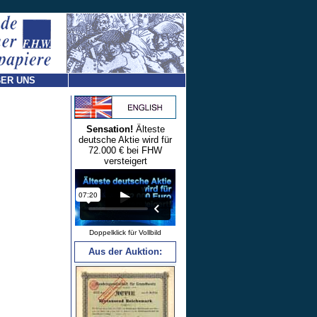
ER UNS
Sensation!
Älteste
deutsche Aktie wird für
72.000 € bei FHW
versteigert
Doppelklick für Vollbild
Aus der Auktion: