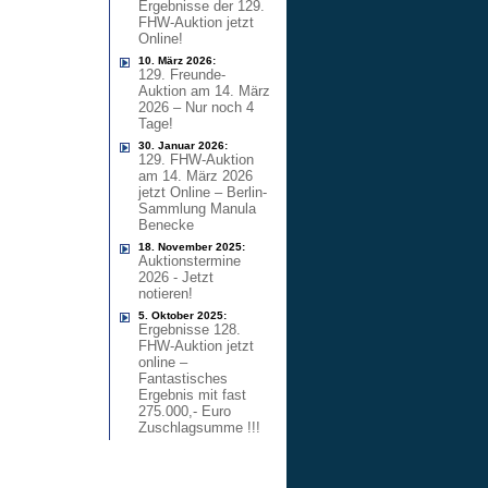
Ergebnisse der 129.
FHW-Auktion jetzt
Online!
10. März 2026:
129. Freunde-
Auktion am 14. März
2026 – Nur noch 4
Tage!
30. Januar 2026:
129. FHW-Auktion
am 14. März 2026
jetzt Online – Berlin-
Sammlung Manula
Benecke
18. November 2025:
Auktionstermine
2026 - Jetzt
notieren!
5. Oktober 2025:
Ergebnisse 128.
FHW-Auktion jetzt
online –
Fantastisches
Ergebnis mit fast
275.000,- Euro
Zuschlagsumme !!!