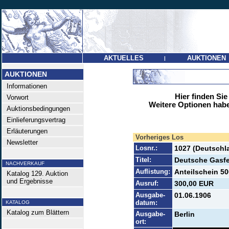
AKTUELLES
AUKTIONEN
|
AUKTIONEN
Informationen
Hier finden Sie
Vorwort
Weitere Optionen habe
Auktionsbedingungen
Einlieferungsvertrag
Erläuterungen
Vorheriges Los
Newsletter
Losnr.:
1027 (Deutschla
Titel:
Deutsche Gasf
NACHVERKAUF
Auflistung:
Anteilschein 50
Katalog 129. Auktion
und Ergebnisse
Ausruf:
300,00 EUR
Ausgabe-
01.06.1906
datum:
KATALOG
Katalog zum Blättern
Ausgabe-
Berlin
ort: