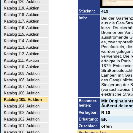
Katalog 120. Auktion
Katalog 119. Auktion
Stücknr.:
419
Katalog 118. Auktion
Info:
Bei der Gasfernz
Katalog 117. Auktion
aus die Gas-Str
kurze Druckerhö
Katalog 116. Auktion
Brenner ein Vent
Katalog 115. Auktion
ausströmende Ga
Katalog 114. Auktion
es, zwar sporadi
Pechfackeln, di
Katalog 113. Auktion
wurden gelegentli
Katalog 112. Auktion
verwendet. Die r
Katalog 111. Auktion
erfolgte in Pari
1679. Entscheid
Katalog 110. Auktion
Straßenbeleuchtu
Katalog 109. Auktion
Lampen mit Gas 
des Gasglühlicht
Katalog 108. Auktion
Steigerung der B
Katalog 107. Auktion
(versuchsweise 18
Katalog 106. Auktion
elektrische Stra
Katalog 105. Auktion
Besonder-
Mit Originalunt
heiten:
Äußerst dekorat
Katalog 104. Auktion
Verfügbar:
R 10
Katalog 103. Auktion
Katalog 102. Auktion
Erhaltung:
EF.
Katalog 101. Auktion
Zuschlag:
offen
Katalog 100. Auktion
Vorheriges Los