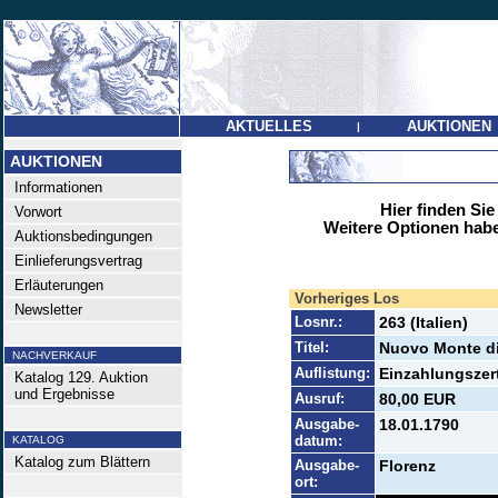
AKTUELLES
AUKTIONEN
|
AUKTIONEN
Informationen
Hier finden Sie
Vorwort
Weitere Optionen habe
Auktionsbedingungen
Einlieferungsvertrag
Erläuterungen
Vorheriges Los
Newsletter
Losnr.:
263 (Italien)
Titel:
Nuovo Monte di 
NACHVERKAUF
Auflistung:
Einzahlungszerti
Katalog 129. Auktion
und Ergebnisse
Ausruf:
80,00 EUR
Ausgabe-
18.01.1790
datum:
KATALOG
Katalog zum Blättern
Ausgabe-
Florenz
ort: