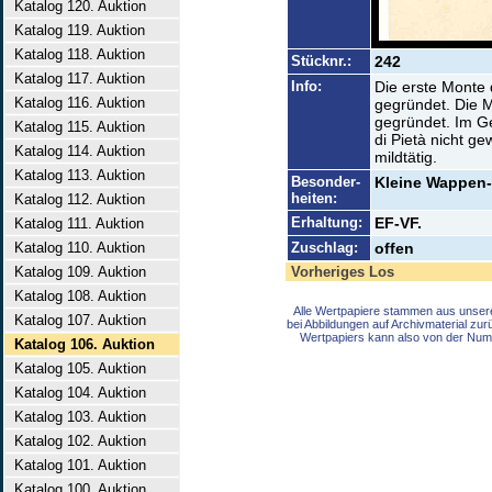
Katalog 120. Auktion
Katalog 119. Auktion
Katalog 118. Auktion
Stücknr.:
242
Katalog 117. Auktion
Info:
Die erste Monte 
Katalog 116. Auktion
gegründet. Die 
gegründet. Im G
Katalog 115. Auktion
di Pietà nicht ge
Katalog 114. Auktion
mildtätig.
Katalog 113. Auktion
Besonder-
Kleine Wappen-V
heiten:
Katalog 112. Auktion
Erhaltung:
EF-VF.
Katalog 111. Auktion
Katalog 110. Auktion
Zuschlag:
offen
Katalog 109. Auktion
Vorheriges Los
Katalog 108. Auktion
Alle Wertpapiere stammen aus unser
Katalog 107. Auktion
bei Abbildungen auf Archivmaterial zu
Wertpapiers kann also von der Num
Katalog 106. Auktion
Katalog 105. Auktion
Katalog 104. Auktion
Katalog 103. Auktion
Katalog 102. Auktion
Katalog 101. Auktion
Katalog 100. Auktion