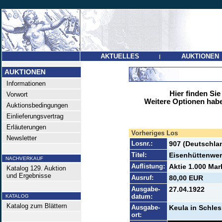
AKTUELLES
AUKTIONEN
|
AUKTIONEN
Informationen
Hier finden Sie
Vorwort
Weitere Optionen habe
Auktionsbedingungen
Einlieferungsvertrag
Erläuterungen
Vorheriges Los
Newsletter
Losnr.:
907 (Deutschlan
Titel:
Eisenhüttenwer
NACHVERKAUF
Auflistung:
Aktie 1.000 Mar
Katalog 129. Auktion
und Ergebnisse
Ausruf:
80,00 EUR
Ausgabe-
27.04.1922
datum:
KATALOG
Katalog zum Blättern
Ausgabe-
Keula in Schles
ort: