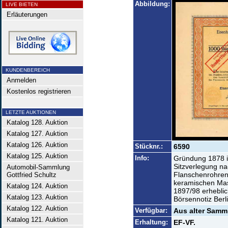
Abbildung:
LIVE BIETEN
Erläuterungen
KUNDENBEREICH
Anmelden
Kostenlos registrieren
LETZTE AUKTIONEN
Katalog 128. Auktion
Katalog 127. Auktion
Katalog 126. Auktion
Stücknr.:
6590
Katalog 125. Auktion
Info:
Gründung 1878 in
Sitzverlegung na
Automobil-Sammlung
Flanschenrohren
Gottfried Schultz
keramischen Ma
Katalog 124. Auktion
1897/98 erhebli
Katalog 123. Auktion
Börsennotiz Berl
Katalog 122. Auktion
Verfügbar:
Aus alter Samml
Katalog 121. Auktion
Erhaltung:
EF-VF.