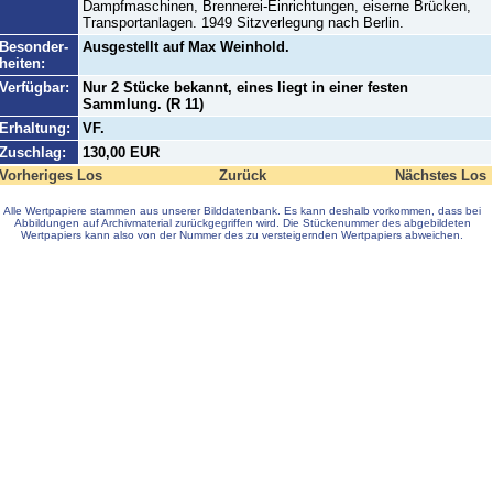
Dampfmaschinen, Brennerei-Einrichtungen, eiserne Brücken,
Transportanlagen. 1949 Sitzverlegung nach Berlin.
Besonder-
Ausgestellt auf Max Weinhold.
heiten:
Verfügbar:
Nur 2 Stücke bekannt, eines liegt in einer festen
Sammlung. (R 11)
Erhaltung:
VF.
Zuschlag:
130,00 EUR
Vorheriges Los
Zurück
Nächstes Los
Alle Wertpapiere stammen aus unserer Bilddatenbank. Es kann deshalb vorkommen, dass bei
Abbildungen auf Archivmaterial zurückgegriffen wird. Die Stückenummer des abgebildeten
Wertpapiers kann also von der Nummer des zu versteigernden Wertpapiers abweichen.