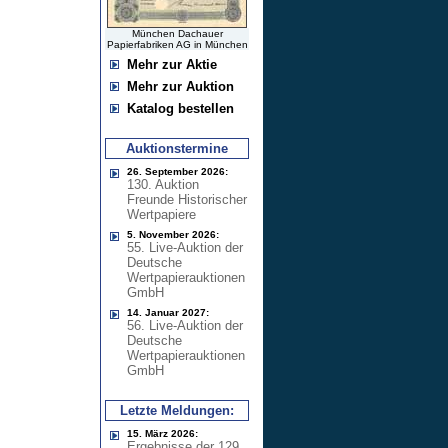
München Dachauer
Papierfabriken AG in München
Mehr zur Aktie
Mehr zur Auktion
Katalog bestellen
Auktionstermine
26. September 2026:
130. Auktion
Freunde Historischer
Wertpapiere
5. November 2026:
55. Live-Auktion der
Deutsche
Wertpapierauktionen
GmbH
14. Januar 2027:
56. Live-Auktion der
Deutsche
Wertpapierauktionen
GmbH
Letzte Meldungen:
15. März 2026:
Ergebnisse der 129.