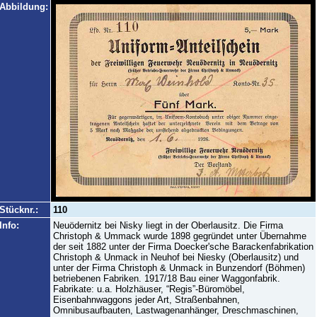
Abbildung:
Stücknr.:
110
Info:
Neuödernitz bei Nisky liegt in der Oberlausitz. Die Firma
Christoph & Ummack wurde 1898 gegründet unter Übernahme
der seit 1882 unter der Firma Doecker'sche Barackenfabrikation
Christoph & Unmack in Neuhof bei Niesky (Oberlausitz) und
unter der Firma Christoph & Unmack in Bunzendorf (Böhmen)
betriebenen Fabriken. 1917/18 Bau einer Waggonfabrik.
Fabrikate: u.a. Holzhäuser, “Regis”-Büromöbel,
Eisenbahnwaggons jeder Art, Straßenbahnen,
Omnibusaufbauten, Lastwagenanhänger, Dreschmaschinen,