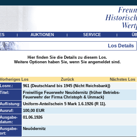
ES
AUKTIONEN
SERVICE
ÜB
|
|
|
Los Details
Hier finden Sie die Details zu diesem Los.
Weitere Optionen haben Sie, wenn Sie angemeldet sind.
Vorheriges Los
Zurück
Nächstes Los
Losnr.:
961 (Deutschland bis 1945 (Nicht Reichsbank))
Titel:
Freiwillige Feuerwehr Neuödernitz (früher Betriebs-
Feuerwehr der Firma Christoph & Unmack)
Auflistung:
Uniform-Anteilschein 5 Mark 1.6.1926 (R 11).
Ausruf:
100,00 EUR
Ausgabe-
01.06.1926
datum:
Ausgabe-
Neuödernitz
ort: