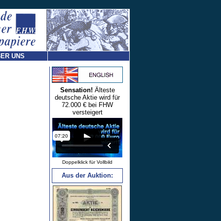
ER UNS
Sensation!
Älteste
deutsche Aktie wird für
72.000 € bei FHW
versteigert
Doppelklick für Vollbild
Aus der Auktion: