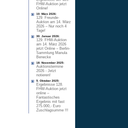
FHW-Auktion jetzt
Online!
10. März 2026:
129. Freunde-
Auktion am 14. März
2026 – Nur noch 4
Tage!
30. Januar 2026:
129. FHW-Auktion
am 14. März 2026
jetzt Online – Berlin-
Sammlung Manula
Benecke
18. November 2025:
Auktionstermine
2026 - Jetzt
notieren!
5. Oktober 2025:
Ergebnisse 128.
FHW-Auktion jetzt
online –
Fantastisches
Ergebnis mit fast
275.000,- Euro
Zuschlagsumme !!!