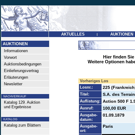
AKTUELLES
AUKTIONEN
|
AUKTIONEN
Informationen
Hier finden Sie
Vorwort
Weitere Optionen habe
Auktionsbedingungen
Einlieferungsvertrag
Erläuterungen
Vorheriges Los
Newsletter
Losnr.:
225 (Frankreich
Titel:
S.A. des Terrai
NACHVERKAUF
Auflistung:
Action 500 F 1.
Katalog 129. Auktion
und Ergebnisse
Ausruf:
100,00 EUR
Ausgabe-
01.09.1879
datum:
KATALOG
Katalog zum Blättern
Ausgabe-
Paris
ort: