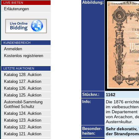
Abbildung:
LIVE BIETEN
Erläuterungen
KUNDENBEREICH
Anmelden
Kostenlos registrieren
LETZTE AUKTIONEN
Katalog 128. Auktion
Katalog 127. Auktion
Katalog 126. Auktion
Stücknr.:
1162
Katalog 125. Auktion
Info:
Die 1876 erricht
Automobil-Sammlung
Gottfried Schultz
im vielbesuchte
im Departement 
Katalog 124. Auktion
von Arcachon, de
Katalog 123. Auktion
Austernkultur.
Katalog 122. Auktion
Besonder-
Sehr dekorativ,
heiten:
der Strandprom
Katalog 121. Auktion