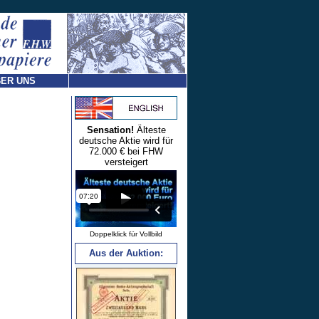
ER UNS
Sensation!
Älteste
deutsche Aktie wird für
72.000 € bei FHW
versteigert
Doppelklick für Vollbild
Aus der Auktion: