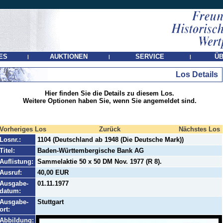
ES
AUKTIONEN
SERVICE
ÜB
|
|
|
Los Details
Hier finden Sie die Details zu diesem Los.
Weitere Optionen haben Sie, wenn Sie angemeldet sind.
Vorheriges Los
Zurück
Nächstes Los
Losnr.:
1104 (Deutschland ab 1948 (Die Deutsche Mark))
Titel:
Baden-Württembergische Bank AG
Auflistung:
Sammelaktie 50 x 50 DM Nov. 1977 (R 8).
Ausruf:
40,00 EUR
Ausgabe-
01.11.1977
datum:
Ausgabe-
Stuttgart
ort:
Abbildung: