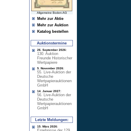
Allgemeine Boden-AG
Mehr zur Aktie
Mehr zur Auktion
Katalog bestellen
Auktionstermine
26. September 2026:
130. Auktion
Freunde Historischer
Wertpapiere
5. November 2026:
55. Live-Auktion der
Deutsche
Wertpapierauktionen
GmbH
14. Januar 2027:
56. Live-Auktion der
Deutsche
Wertpapierauktionen
GmbH
Letzte Meldungen:
15. März 2026:
Ergebnisse der 129.