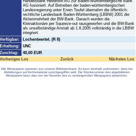
Handelsbank Heilbronn AG zur Baden-Württembergische Bank
AG fusioniert. Auf Betreiben der baden-württembergischen
Landesregierung unter Erwin Teufel übernahm die öffentlich-
rechtliche Landesbank Baden-Württemberg (LBBW) 2001 die
Aktienmehrheit der BW-Bank. Danach wurden die
Kleinaktionäre per Squeeze-out rausgeworfen und die BW-Bank
als unselbständige Anstalt ab 1.8.2005 vollständig in die LBBW
integriert.
Verfügbar:
Lochentwertet. (R 8)
Erhaltung:
UNC
Zuschlag:
40,00 EUR
Vorheriges Los
Zurück
Nächstes Los
Alle Wertpapiere stammen aus unserer Bilddatenbank. Es kann deshalb vorkommen, dass bei
Abbildungen auf Archivmaterial zurückgegriffen wird. Die Stückenummer des abgebildeten
Wertpapiers kann also von der Nummer des zu versteigernden Wertpapiers abweichen.