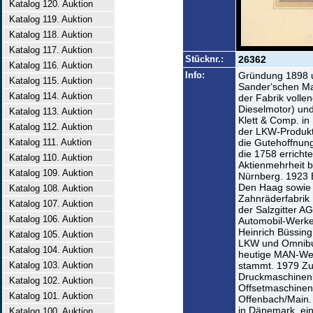
Katalog 120. Auktion
Katalog 119. Auktion
Katalog 118. Auktion
Katalog 117. Auktion
Stücknr.:
26362
Katalog 116. Auktion
Info:
Gründung 1898 u
Katalog 115. Auktion
Sander‘schen Mas
Katalog 114. Auktion
der Fabrik volle
Dieselmotor) und
Katalog 113. Auktion
Klett & Comp. i
Katalog 112. Auktion
der LKW-Produkt
Katalog 111. Auktion
die Gutehoffnun
die 1758 errichte
Katalog 110. Auktion
Aktienmehrheit b
Katalog 109. Auktion
Nürnberg. 1923 E
Den Haag sowie 
Katalog 108. Auktion
Zahnräderfabrik
Katalog 107. Auktion
der Salzgitter A
Katalog 106. Auktion
Automobil-Werke
Heinrich Büssing
Katalog 105. Auktion
LKW und Omnibus
Katalog 104. Auktion
heutige MAN-Werk
Katalog 103. Auktion
stammt. 1979 Z
Druckmaschinenb
Katalog 102. Auktion
Offsetmaschinenf
Katalog 101. Auktion
Offenbach/Main.
in Dänemark, ei
Katalog 100. Auktion