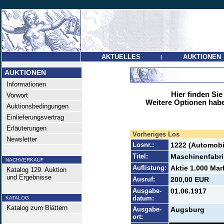
AKTUELLES
AUKTIONEN
|
AUKTIONEN
Informationen
Hier finden Sie
Vorwort
Weitere Optionen habe
Auktionsbedingungen
Einlieferungsvertrag
Erläuterungen
Vorheriges Los
Newsletter
Losnr.:
1222 (Automobi
Titel:
Maschinenfabr
NACHVERKAUF
Auflistung:
Aktie 1.000 Mar
Katalog 129. Auktion
und Ergebnisse
Ausruf:
200,00 EUR
Ausgabe-
01.06.1917
datum:
KATALOG
Katalog zum Blättern
Ausgabe-
Augsburg
ort: