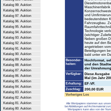
Dieselmotorenb
Katalog 99. Auktion
Maschinenfabrik
Katalog 98. Auktion
Konzernschweste
und Umfirmierun
Katalog 97. Auktion
bedeutendsten K
Katalog 96. Auktion
Fahrzeugbau. Zwi
Katalog 95. Auktion
Raumfahrttechnik
Technologie verk
Katalog 94. Auktion
(wichtiger Zulief
Katalog 93. Auktion
Neben großen Di
heute auf den 
Katalog 92. Auktion
angetrieben vom 
Katalog 91. Auktion
Beteiligungen b
Katalog 90. Auktion
bald unter ein Da
Katalog 89. Auktion
Besonder-
Hochformat, se
heiten:
und den Stadtw
Katalog 88. Auktion
der Umrahmung
Katalog 87. Auktion
Verfügbar:
Diese Ausgabe b
Katalog 86. Auktion
Mal (im Jahr 20
Katalog 85. Auktion
Erhaltung:
EF-VF.
Katalog 84. Auktion
Zuschlag:
200,00 EUR
Katalog 83. Auktion
Vorheriges Los
Katalog 82. Auktion
Katalog 81. Auktion
Alle Wertpapiere stammen aus unser
bei Abbildungen auf Archivmaterial zu
Katalog 80. Auktion
Wertpapiers kann also von der Num