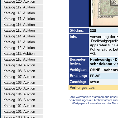
Katalog 120. Auktion
Katalog 119. Auktion
Katalog 118. Auktion
Katalog 117. Auktion
Katalog 116. Auktion
Katalog 115. Auktion
Stücknr.:
338
Katalog 114. Auktion
Info:
Verwertung der 
"Dreikönigsquell
Katalog 113. Auktion
Apparaten für He
Katalog 112. Auktion
Kohlensäure. Let
AG.
Katalog 111. Auktion
Katalog 110. Auktion
Besonder-
Hochwertiger D
heiten:
sehr dekorativ 
Katalog 109. Auktion
Verfügbar:
OHNE Lochentwe
Katalog 108. Auktion
Erhaltung:
EF-VF.
Katalog 107. Auktion
Zuschlag:
offen
Katalog 106. Auktion
Vorheriges Los
Katalog 105. Auktion
Katalog 104. Auktion
Alle Wertpapiere stammen aus unser
Katalog 103. Auktion
bei Abbildungen auf Archivmaterial zu
Wertpapiers kann also von der Num
Katalog 102. Auktion
Katalog 101. Auktion
Katalog 100. Auktion