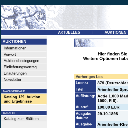
AKTUELLES
AUKTIONEN
|
AUKTIONEN
Informationen
Hier finden Sie
Vorwort
Weitere Optionen habe
Auktionsbedingungen
Einlieferungsvertrag
Erläuterungen
Vorheriges Los
Newsletter
Losnr.:
879 (Deutschlan
Titel:
Arienheller Sp
NACHVERKAUF
Auflistung:
Actie 1.000 Mar
Katalog 129. Auktion
1500, R 8).
und Ergebnisse
Ausruf:
100,00 EUR
KATALOG
Ausgabe-
29.10.1898
datum:
Katalog zum Blättern
Ausgabe-
Arienheller-Rhe