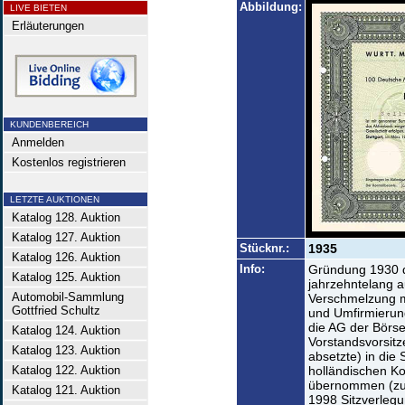
Abbildung:
LIVE BIETEN
Erläuterungen
KUNDENBEREICH
Anmelden
Kostenlos registrieren
LETZTE AUKTIONEN
Katalog 128. Auktion
Katalog 127. Auktion
Stücknr.:
1935
Katalog 126. Auktion
Info:
Gründung 1930 du
Katalog 125. Auktion
jahrzehntelang a
Automobil-Sammlung
Verschmelzung m
Gottfried Schultz
und Umfirmierun
die AG der Börse
Katalog 124. Auktion
Vorstandsvorsit
Katalog 123. Auktion
absetzte) in die
Katalog 122. Auktion
holländischen K
übernommen (zug
Katalog 121. Auktion
1998 Sitzverlegu