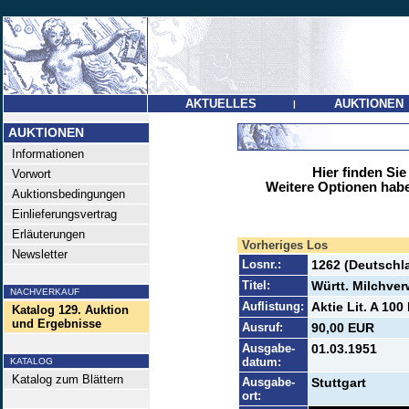
AKTUELLES
AUKTIONEN
|
AUKTIONEN
Informationen
Hier finden Sie
Vorwort
Weitere Optionen habe
Auktionsbedingungen
Einlieferungsvertrag
Erläuterungen
Vorheriges Los
Newsletter
Losnr.:
1262 (Deutschl
Titel:
Württ. Milchve
NACHVERKAUF
Auflistung:
Aktie Lit. A 10
Katalog 129. Auktion
und Ergebnisse
Ausruf:
90,00 EUR
Ausgabe-
01.03.1951
datum:
KATALOG
Katalog zum Blättern
Ausgabe-
Stuttgart
ort: