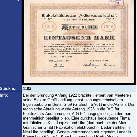
Stücknr.:
1103
Info:
Bei der Gründung Anfang 1922 brachte Herbert van Meeteren
seine Elektro-Großhandlung nebst planungstechnischem
Ingenieurbüro in Berlin S 59 (Gräfestr. 57/61) in die AG ein. Die
technische Abteilung wurde Anfang 1923 in die “AG für
Elektrizitäts-Ausführungen, A.G.E.” ausgegliedet, an der man
mehrheitlich beteiligt blieb. Eine durchaus bedeutende Firma
mit Filialen in Kiel, Leipzig und Ulm (dort auch bei der Max
Gränischer GmbH Fabrikation elektrotechn. Bedarfsartikel in
Neu-Ulm beteiligt), Generalvertretungen mit eigenem Lager in
Königsberg (Ostpr.)., Konstantinopel und Porto Alegre