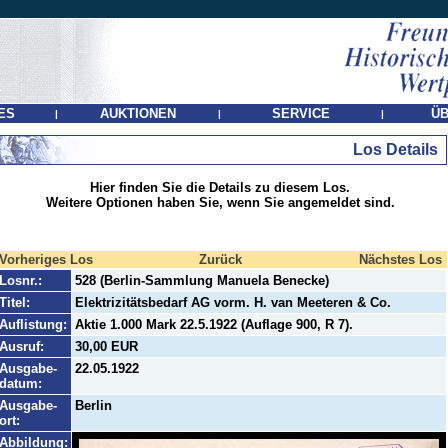
ES
AUKTIONEN
SERVICE
ÜB
|
|
|
Los Details
Hier finden Sie die Details zu diesem Los.
Weitere Optionen haben Sie, wenn Sie angemeldet sind.
Vorheriges Los
Zurück
Nächstes Los
Losnr.:
528 (Berlin-Sammlung Manuela Benecke)
Titel:
Elektrizitätsbedarf AG vorm. H. van Meeteren & Co.
Auflistung:
Aktie 1.000 Mark 22.5.1922 (Auflage 900, R 7).
Ausruf:
30,00 EUR
Ausgabe-
22.05.1922
datum:
Ausgabe-
Berlin
ort:
Abbildung: