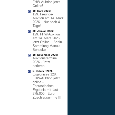
FHW-Auktion jetzt
Online!
10. März 2026:
129. Freunde-
Auktion am 14. März
2026 – Nur noch 4
Tage!
30. Januar 2026:
129. FHW-Auktion
am 14. März 2026
jetzt Online – Berlin-
Sammlung Manula
Benecke
18. November 2025:
Auktionstermine
2026 - Jetzt
notieren!
5. Oktober 2025:
Ergebnisse 128.
FHW-Auktion jetzt
online –
Fantastisches
Ergebnis mit fast
275.000,- Euro
Zuschlagsumme !!!