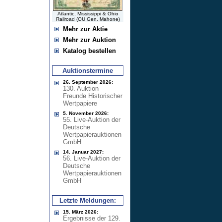
Atlantic, Mississippi & Ohio
Railroad (OU Gen. Mahone)
Mehr zur Aktie
Mehr zur Auktion
Katalog bestellen
Auktionstermine
26. September 2026:
130. Auktion
Freunde Historischer
Wertpapiere
5. November 2026:
55. Live-Auktion der
Deutsche
Wertpapierauktionen
GmbH
14. Januar 2027:
56. Live-Auktion der
Deutsche
Wertpapierauktionen
GmbH
Letzte Meldungen:
15. März 2026:
Ergebnisse der 129.