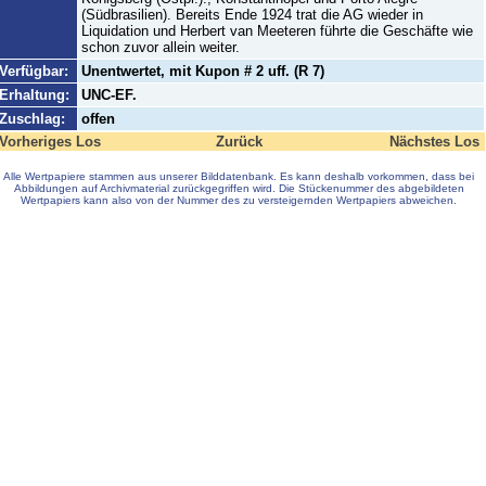
(Südbrasilien). Bereits Ende 1924 trat die AG wieder in
Liquidation und Herbert van Meeteren führte die Geschäfte wie
schon zuvor allein weiter.
Verfügbar:
Unentwertet, mit Kupon # 2 uff. (R 7)
Erhaltung:
UNC-EF.
Zuschlag:
offen
Vorheriges Los
Zurück
Nächstes Los
Alle Wertpapiere stammen aus unserer Bilddatenbank. Es kann deshalb vorkommen, dass bei
Abbildungen auf Archivmaterial zurückgegriffen wird. Die Stückenummer des abgebildeten
Wertpapiers kann also von der Nummer des zu versteigernden Wertpapiers abweichen.