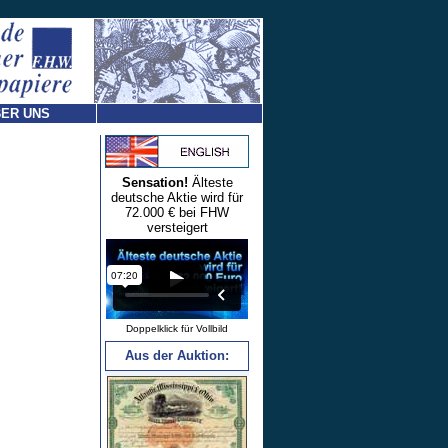
ER UNS
Sensation!
Älteste
deutsche Aktie wird für
72.000 € bei FHW
versteigert
Doppelklick für Vollbild
Aus der Auktion: