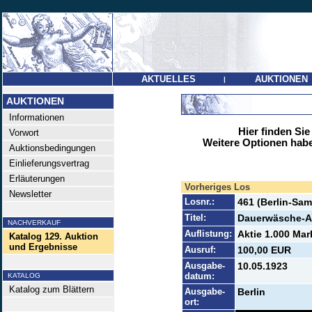
AKTUELLES
AUKTIONEN
|
AUKTIONEN
Informationen
Hier finden Sie
Vorwort
Weitere Optionen habe
Auktionsbedingungen
Einlieferungsvertrag
Erläuterungen
Vorheriges Los
Newsletter
Losnr.:
461 (Berlin-Sa
Titel:
Dauerwäsche-
NACHVERKAUF
Auflistung:
Aktie 1.000 Mar
Katalog 129. Auktion
und Ergebnisse
Ausruf:
100,00 EUR
Ausgabe-
10.05.1923
datum:
KATALOG
Katalog zum Blättern
Ausgabe-
Berlin
ort: