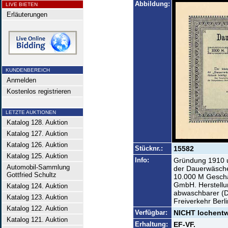
Abbildung:
LIVE BIETEN
Erläuterungen
KUNDENBEREICH
Anmelden
Kostenlos registrieren
LETZTE AUKTIONEN
Katalog 128. Auktion
Katalog 127. Auktion
Katalog 126. Auktion
Stücknr.:
15582
Katalog 125. Auktion
Info:
Gründung 1910 u
Automobil-Sammlung
der Dauerwäsch
Gottfried Schultz
10.000 M Geschäf
GmbH. Herstellu
Katalog 124. Auktion
abwaschbarer (D
Katalog 123. Auktion
Freiverkehr Berli
Katalog 122. Auktion
Verfügbar:
NICHT lochentwe
Katalog 121. Auktion
Erhaltung:
EF-VF.