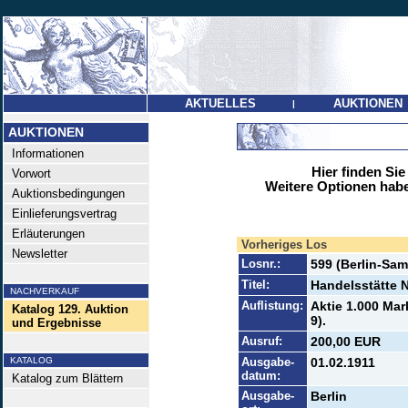
AKTUELLES
AUKTIONEN
|
AUKTIONEN
Informationen
Hier finden Sie
Vorwort
Weitere Optionen habe
Auktionsbedingungen
Einlieferungsvertrag
Erläuterungen
Vorheriges Los
Newsletter
Losnr.:
599 (Berlin-Sa
Titel:
Handelsstätte 
NACHVERKAUF
Auflistung:
Aktie 1.000 Mar
Katalog 129. Auktion
9).
und Ergebnisse
Ausruf:
200,00 EUR
KATALOG
Ausgabe-
01.02.1911
datum:
Katalog zum Blättern
Ausgabe-
Berlin