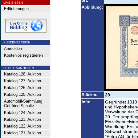
ort:
LIVE BIETEN
Abbildung:
Erläuterungen
KUNDENBEREICH
Anmelden
Kostenlos registrieren
LETZTE AUKTIONEN
Katalog 128. Auktion
Katalog 127. Auktion
Katalog 126. Auktion
Katalog 125. Auktion
Stücknr.:
29
Automobil-Sammlung
Info:
Gegründet 1910 
Gottfried Schultz
und Hypotheken
Verwaltung der 
Katalog 124. Auktion
20. Der ursprüng
Katalog 123. Auktion
Einzelhandelsimm
Katalog 122. Auktion
Wandlung: Erst 
Schwachstromtec
Katalog 121. Auktion
“Petra AG für E