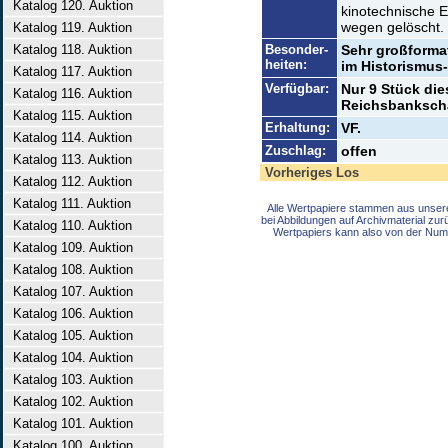
Katalog 120. Auktion
kinotechnische E
wegen gelöscht.
Katalog 119. Auktion
Katalog 118. Auktion
Besonder-
Sehr großforma
heiten:
im Historismus-
Katalog 117. Auktion
Verfügbar:
Nur 9 Stück die
Katalog 116. Auktion
Reichsbankscha
Katalog 115. Auktion
Erhaltung:
VF.
Katalog 114. Auktion
Zuschlag:
offen
Katalog 113. Auktion
Vorheriges Los
Katalog 112. Auktion
Katalog 111. Auktion
Alle Wertpapiere stammen aus unser
bei Abbildungen auf Archivmaterial zu
Katalog 110. Auktion
Wertpapiers kann also von der Num
Katalog 109. Auktion
Katalog 108. Auktion
Katalog 107. Auktion
Katalog 106. Auktion
Katalog 105. Auktion
Katalog 104. Auktion
Katalog 103. Auktion
Katalog 102. Auktion
Katalog 101. Auktion
Katalog 100. Auktion