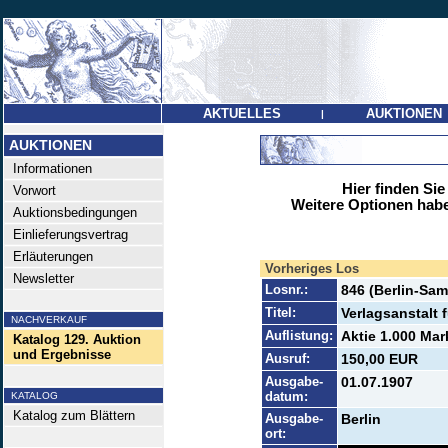
AKTUELLES
AUKTIONEN
|
AUKTIONEN
Informationen
Hier finden Sie
Vorwort
Weitere Optionen habe
Auktionsbedingungen
Einlieferungsvertrag
Erläuterungen
Vorheriges Los
Newsletter
Losnr.:
846 (Berlin-Sa
Titel:
Verlagsanstalt 
NACHVERKAUF
Auflistung:
Aktie 1.000 Mark
Katalog 129. Auktion
und Ergebnisse
Ausruf:
150,00 EUR
Ausgabe-
01.07.1907
datum:
KATALOG
Katalog zum Blättern
Ausgabe-
Berlin
ort: