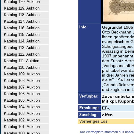
Katalog 120. Auktion
Katalog 119. Auktion
Katalog 118. Auktion
Katalog 117. Auktion
Info:
Gegründet 1906 a
Katalog 116. Auktion
Otto Beckmann u
Katalog 115. Auktion
ihnen gehörenden
Katalog 114. Auktion
evangelischen Ge
Schulgesangbuch
Katalog 113. Auktion
Ansässig in Berl
Katalog 112. Auktion
1907 unbenannt 
den Zusatz Herm
Katalog 111. Auktion
„Verlagsanstalt
Katalog 110. Auktion
profitabel war d
Katalog 109. Auktion
in drei Jahren r
die AG 1941 ern
Katalog 108. Auktion
„Grundstücksver
Katalog 107. Auktion
und zugleich in L
Katalog 106. Auktion
Verfügbar:
Zuvor unbekann
Katalog 105. Auktion
Mit kpl. Kuponb
Katalog 104. Auktion
Erhaltung:
EF-.
Katalog 103. Auktion
Zuschlag:
offen
Katalog 102. Auktion
Vorheriges Los
Katalog 101. Auktion
Alle Wertpapiere stammen aus unser
Katalog 100. Auktion