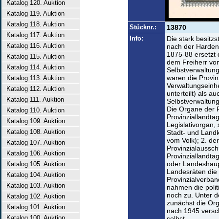
Katalog 120. Auktion
Katalog 119. Auktion
Katalog 118. Auktion
Stücknr.:
13870
Katalog 117. Auktion
Info:
Die stark besitz
Katalog 116. Auktion
nach der Harden
1875-88 ersetzt 
Katalog 115. Auktion
dem Freiherr vo
Katalog 114. Auktion
Selbstverwaltun
waren die Provin
Katalog 113. Auktion
Verwaltungseinhe
Katalog 112. Auktion
unterteilt) als 
Katalog 111. Auktion
Selbstverwaltung
Die Organe der P
Katalog 110. Auktion
Provinziallandtag
Katalog 109. Auktion
Legislativorgan
Katalog 108. Auktion
Stadt- und Landk
vom Volk); 2. de
Katalog 107. Auktion
Provinzialaussch
Katalog 106. Auktion
Provinziallandta
oder Landeshau
Katalog 105. Auktion
Landesräten die 
Katalog 104. Auktion
Provinzialverban
Katalog 103. Auktion
nahmen die polit
noch zu. Unter 
Katalog 102. Auktion
zunächst die Org
Katalog 101. Auktion
nach 1945 versc
Katalog 100. Auktion
selbst.