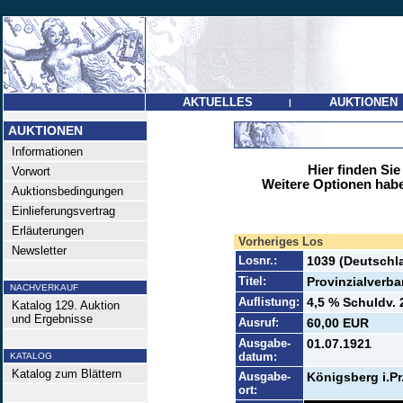
AKTUELLES
AUKTIONEN
|
AUKTIONEN
Informationen
Hier finden Sie
Vorwort
Weitere Optionen habe
Auktionsbedingungen
Einlieferungsvertrag
Erläuterungen
Vorheriges Los
Newsletter
Losnr.:
1039 (Deutschla
Titel:
Provinzialverb
NACHVERKAUF
Auflistung:
4,5 % Schuldv. 
Katalog 129. Auktion
und Ergebnisse
Ausruf:
60,00 EUR
Ausgabe-
01.07.1921
datum:
KATALOG
Katalog zum Blättern
Ausgabe-
Königsberg i.Pr
ort: