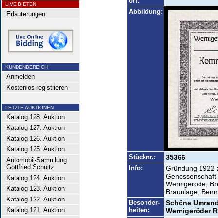
ort:
LIVE BIETEN
Abbildung:
Erläuterungen
KUNDENBEREICH
Anmelden
Kostenlos registrieren
LETZTE AUKTIONEN
Katalog 128. Auktion
Katalog 127. Auktion
Katalog 126. Auktion
Katalog 125. Auktion
Stücknr.:
35366
Automobil-Sammlung
Gottfried Schultz
Info:
Gründung 1922 zu
Genossenschaft 
Katalog 124. Auktion
Wernigerode, Brei
Katalog 123. Auktion
Braunlage, Benn
Katalog 122. Auktion
Besonder-
Schöne Umrandu
Katalog 121. Auktion
heiten:
Wernigeröder R