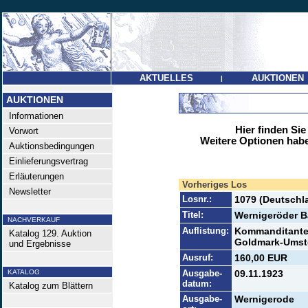
AKTUELLES
AUKTIONEN
|
AUKTIONEN
Informationen
Hier finden Sie
Vorwort
Weitere Optionen habe
Auktionsbedingungen
Einlieferungsvertrag
Erläuterungen
Vorheriges Los
Newsletter
Losnr.:
1079 (Deutschla
Titel:
Wernigeröder B
NACHVERKAUF
Auflistung:
Kommanditantei
Katalog 129. Auktion
Goldmark-Umste
und Ergebnisse
Ausruf:
160,00 EUR
KATALOG
Ausgabe-
09.11.1923
datum:
Katalog zum Blättern
Ausgabe-
Wernigerode