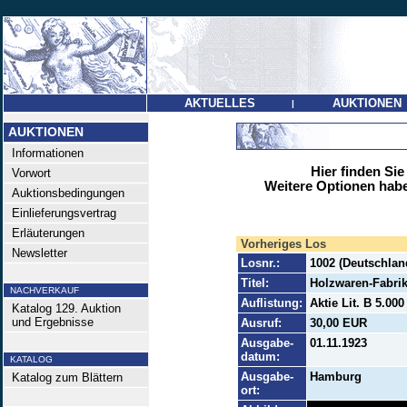
AKTUELLES
AUKTIONEN
|
AUKTIONEN
Informationen
Hier finden Sie
Vorwort
Weitere Optionen habe
Auktionsbedingungen
Einlieferungsvertrag
Erläuterungen
Vorheriges Los
Newsletter
Losnr.:
1002 (Deutschland
Titel:
Holzwaren-Fabri
NACHVERKAUF
Auflistung:
Aktie Lit. B 5.00
Katalog 129. Auktion
und Ergebnisse
Ausruf:
30,00 EUR
Ausgabe-
01.11.1923
datum:
KATALOG
Ausgabe-
Hamburg
Katalog zum Blättern
ort: