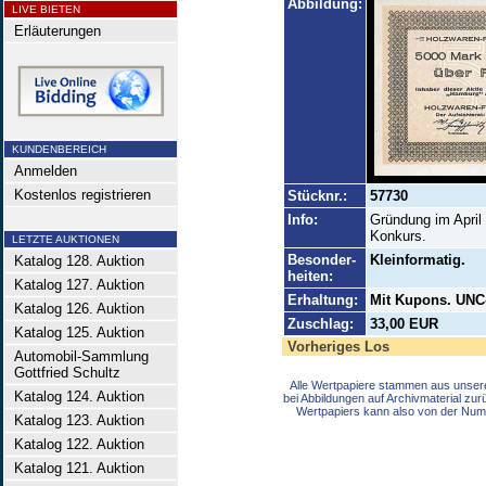
Abbildung:
LIVE BIETEN
Erläuterungen
KUNDENBEREICH
Anmelden
Kostenlos registrieren
Stücknr.:
57730
Info:
Gründung im April 
Konkurs.
LETZTE AUKTIONEN
Besonder-
Kleinformatig.
Katalog 128. Auktion
heiten:
Katalog 127. Auktion
Erhaltung:
Mit Kupons. UNC
Katalog 126. Auktion
Zuschlag:
33,00 EUR
Katalog 125. Auktion
Vorheriges Los
Automobil-Sammlung
Gottfried Schultz
Alle Wertpapiere stammen aus unser
Katalog 124. Auktion
bei Abbildungen auf Archivmaterial zu
Wertpapiers kann also von der Num
Katalog 123. Auktion
Katalog 122. Auktion
Katalog 121. Auktion