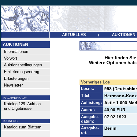
AKTUELLES
AUKTIONEN
|
AUKTIONEN
Informationen
Hier finden Sie
Vorwort
Weitere Optionen habe
Auktionsbedingungen
Einlieferungsvertrag
Erläuterungen
Vorheriges Los
Newsletter
Losnr.:
998 (Deutschlan
Titel:
Herrmann-Konze
NACHVERKAUF
Auflistung:
Aktie 1.000 Mar
Katalog 129. Auktion
und Ergebnisse
Ausruf:
40,00 EUR
Ausgabe-
07.02.1923
datum:
KATALOG
Katalog zum Blättern
Ausgabe-
Berlin
ort: