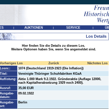
ES
AUKTIONEN
SERVICE
ÜB
|
|
|
Los Details
Hier finden Sie die Details zu diesem Los.
Weitere Optionen haben Sie, wenn Sie angemeldet sind.
Vorheriges Los
Zurück
Nächstes Los
Losnr.:
1074 (Deutschland 1919-1923 (Die Inflation))
Titel:
Vereinigte Thüringer Schuhfabriken KGaA
Auflistung:
Aktie 1.000 Mark 9.2.1922. Gründeraktie (Auflage 12000,
nach Kapitalherabsetzung 1929 noch 2400).
Ausruf:
35,00 EUR
Ausgabe-
09.02.1922
datum:
Ausgabe-
Berlin
ort: