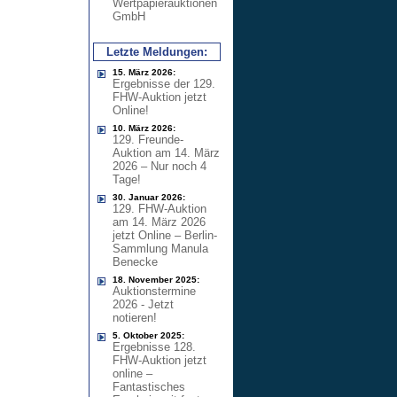
Wertpapierauktionen
GmbH
Letzte Meldungen:
15. März 2026:
Ergebnisse der 129.
FHW-Auktion jetzt
Online!
10. März 2026:
129. Freunde-
Auktion am 14. März
2026 – Nur noch 4
Tage!
30. Januar 2026:
129. FHW-Auktion
am 14. März 2026
jetzt Online – Berlin-
Sammlung Manula
Benecke
18. November 2025:
Auktionstermine
2026 - Jetzt
notieren!
5. Oktober 2025:
Ergebnisse 128.
FHW-Auktion jetzt
online –
Fantastisches