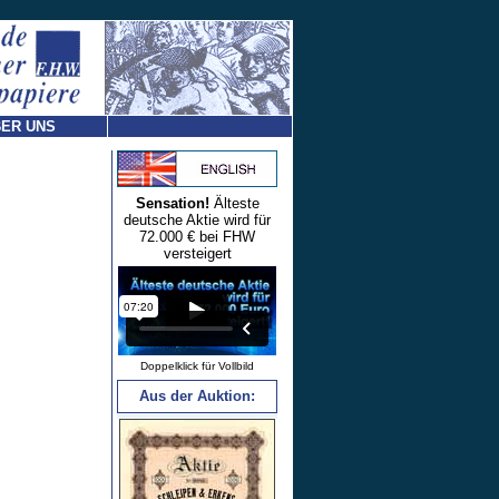
ER UNS
Sensation!
Älteste
deutsche Aktie wird für
72.000 € bei FHW
versteigert
Doppelklick für Vollbild
Aus der Auktion: