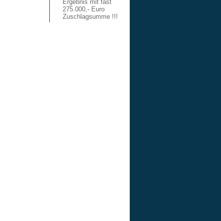
Ergebnis mit fast
275.000,- Euro
Zuschlagsumme !!!