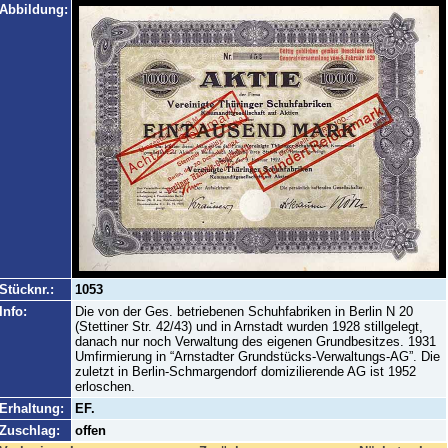
Abbildung:
Stücknr.:
1053
Info:
Die von der Ges. betriebenen Schuhfabriken in Berlin N 20
(Stettiner Str. 42/43) und in Arnstadt wurden 1928 stillgelegt,
danach nur noch Verwaltung des eigenen Grundbesitzes. 1931
Umfirmierung in “Arnstadter Grundstücks-Verwaltungs-AG”. Die
zuletzt in Berlin-Schmargendorf domizilierende AG ist 1952
erloschen.
Erhaltung:
EF.
Zuschlag:
offen