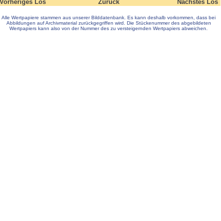
Vorheriges Los
Zurück
Nächstes Los
Alle Wertpapiere stammen aus unserer Bilddatenbank. Es kann deshalb vorkommen, dass bei
Abbildungen auf Archivmaterial zurückgegriffen wird. Die Stückenummer des abgebildeten
Wertpapiers kann also von der Nummer des zu versteigernden Wertpapiers abweichen.