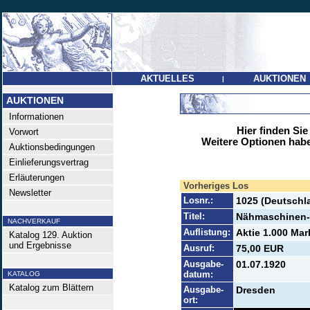
AKTUELLES
AUKTIONEN
|
AUKTIONEN
Informationen
Hier finden Sie
Vorwort
Weitere Optionen habe
Auktionsbedingungen
Einlieferungsvertrag
Erläuterungen
Vorheriges Los
Newsletter
Losnr.:
1025 (Deutschla
Titel:
Nähmaschinen-
NACHVERKAUF
Auflistung:
Aktie 1.000 Mar
Katalog 129. Auktion
und Ergebnisse
Ausruf:
75,00 EUR
Ausgabe-
01.07.1920
datum:
KATALOG
Katalog zum Blättern
Ausgabe-
Dresden
ort: