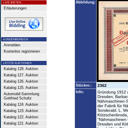
Abbildung:
LIVE BIETEN
Erläuterungen
KUNDENBEREICH
Anmelden
Kostenlos registrieren
LETZTE AUKTIONEN
Katalog 128. Auktion
Katalog 127. Auktion
Katalog 126. Auktion
Stücknr.:
2362
Katalog 125. Auktion
Info:
Gründung 1912 al
Automobil-Sammlung
Dresden, Barbara
Gottfried Schultz
Nähmaschinen-Sc
Katalog 124. Auktion
der Fabrik für N
Sonderabt. L. We
Katalog 123. Auktion
Kötzschenbroda,
Katalog 122. Auktion
“Nähmaschinen-Te
Katalog 121. Auktion
Dresden und Köt