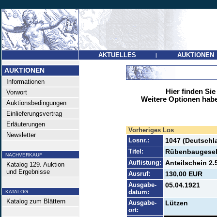
AKTUELLES
AUKTIONEN
|
AUKTIONEN
Informationen
Hier finden Sie
Vorwort
Weitere Optionen habe
Auktionsbedingungen
Einlieferungsvertrag
Erläuterungen
Vorheriges Los
Newsletter
Losnr.:
1047 (Deutschla
Titel:
Rübenbaugesel
NACHVERKAUF
Auflistung:
Anteilschein 2.
Katalog 129. Auktion
und Ergebnisse
Ausruf:
130,00 EUR
Ausgabe-
05.04.1921
datum:
KATALOG
Katalog zum Blättern
Ausgabe-
Lützen
ort: