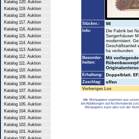
Katalog 120. Auktion
Katalog 119. Auktion
Katalog 118. Auktion
Katalog 117. Auktion
Stücknr.:
98
Katalog 116. Auktion
Info:
Die Fabrik bei 
Sangerhäuser Ma
Katalog 115. Auktion
modernisiert. Ge
Katalog 114. Auktion
Geschäftsanteil 
Katalog 113. Auktion
ha verbunden.
Katalog 112. Auktion
Besonder-
Mit vorliegende
heiten:
Rübenbauverpfl
Katalog 111. Auktion
Originaluntersc
Katalog 110. Auktion
Erhaltung:
Doppelblatt. EF
Katalog 109. Auktion
Zuschlag:
offen
Katalog 108. Auktion
Vorheriges Los
Katalog 107. Auktion
Katalog 106. Auktion
Alle Wertpapiere stammen aus unser
bei Abbildungen auf Archivmaterial zu
Katalog 105. Auktion
Wertpapiers kann also von der Num
Katalog 104. Auktion
Katalog 103. Auktion
Katalog 102. Auktion
Katalog 101. Auktion
Katalog 100. Auktion