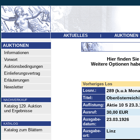
AKTUELLES
AUKTIONEN
|
AUKTIONEN
Informationen
Hier finden Sie
Vorwort
Weitere Optionen habe
Auktionsbedingungen
Einlieferungsvertrag
Erläuterungen
Vorheriges Los
Newsletter
Losnr.:
289 (k.u.k Mona
Titel:
Oberösterreich
NACHVERKAUF
Auflistung:
Aktie 10 S 23.3.
Katalog 129. Auktion
und Ergebnisse
Ausruf:
30,00 EUR
Ausgabe-
23.03.1926
datum:
KATALOG
Katalog zum Blättern
Ausgabe-
Linz
ort: