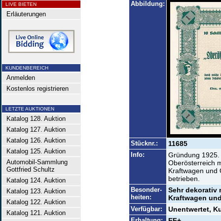
Abbildung:
LIVE BIETEN
Erläuterungen
KUNDENBEREICH
Anmelden
Kostenlos registrieren
LETZTE AUKTIONEN
Katalog 128. Auktion
Katalog 127. Auktion
Katalog 126. Auktion
Stücknr.:
11685
Katalog 125. Auktion
Info:
Gründung 1925. 
Automobil-Sammlung
Oberösterreich m
Gottfried Schultz
Kraftwagen und 
betrieben.
Katalog 124. Auktion
Besonder-
Sehr dekorativ 
Katalog 123. Auktion
heiten:
Kraftwagen und
Katalog 122. Auktion
Verfügbar:
Unentwertet, K
Katalog 121. Auktion
Erhaltung:
EF+