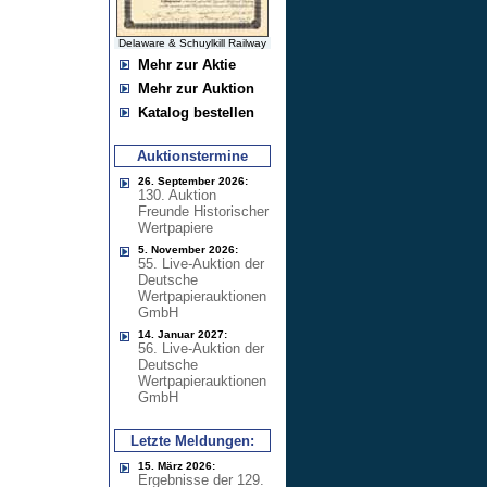
Delaware & Schuylkill Railway
Mehr zur Aktie
Mehr zur Auktion
Katalog bestellen
Auktionstermine
26. September 2026:
130. Auktion
Freunde Historischer
Wertpapiere
5. November 2026:
55. Live-Auktion der
Deutsche
Wertpapierauktionen
GmbH
14. Januar 2027:
56. Live-Auktion der
Deutsche
Wertpapierauktionen
GmbH
Letzte Meldungen:
15. März 2026:
Ergebnisse der 129.