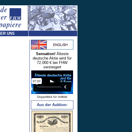
ER UNS
Sensation!
Älteste
deutsche Aktie wird für
72.000 € bei FHW
versteigert
Doppelklick für Vollbild
Aus der Auktion: