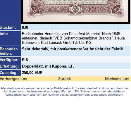
Stücknr.:
830
Info:
Bedeutender Hersteller von Feuerfest-Material. Nach 1945
enteignet, danach “VEB Schamottekombinat Brandis”. Heute
Betonwerk Bad Lausick GmbH & Co. KG.
Besonder-
Sehr dekorativ, mit postkartengroßer Ansicht der Fabrik.
heiten:
Verfügbar:
R 8
Erhaltung:
Doppelblatt, mit Kupons. EF.
Zuschlag:
250,00 EUR
Vorheriges Los
Zurück
Nächstes Los
Alle Wertpapiere stammen aus unserer Bilddatenbank. Es kann deshalb vorkommen, dass bei
Abbildungen auf Archivmaterial zurückgegriffen wird. Die Stückenummer des abgebildeten
Wertpapiers kann also von der Nummer des zu versteigernden Wertpapiers abweichen.