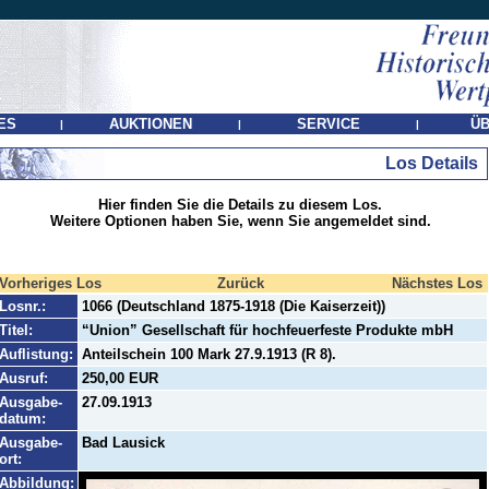
ES
AUKTIONEN
SERVICE
ÜB
|
|
|
Los Details
Hier finden Sie die Details zu diesem Los.
Weitere Optionen haben Sie, wenn Sie angemeldet sind.
Vorheriges Los
Zurück
Nächstes Los
Losnr.:
1066 (Deutschland 1875-1918 (Die Kaiserzeit))
Titel:
“Union” Gesellschaft für hochfeuerfeste Produkte mbH
Auflistung:
Anteilschein 100 Mark 27.9.1913 (R 8).
Ausruf:
250,00 EUR
Ausgabe-
27.09.1913
datum:
Ausgabe-
Bad Lausick
ort:
Abbildung: