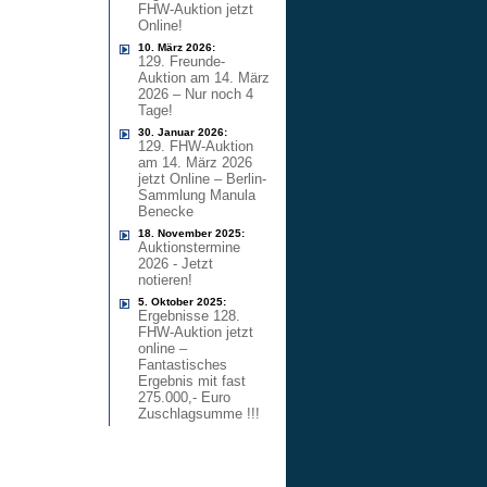
FHW-Auktion jetzt
Online!
10. März 2026:
129. Freunde-
Auktion am 14. März
2026 – Nur noch 4
Tage!
30. Januar 2026:
129. FHW-Auktion
am 14. März 2026
jetzt Online – Berlin-
Sammlung Manula
Benecke
18. November 2025:
Auktionstermine
2026 - Jetzt
notieren!
5. Oktober 2025:
Ergebnisse 128.
FHW-Auktion jetzt
online –
Fantastisches
Ergebnis mit fast
275.000,- Euro
Zuschlagsumme !!!