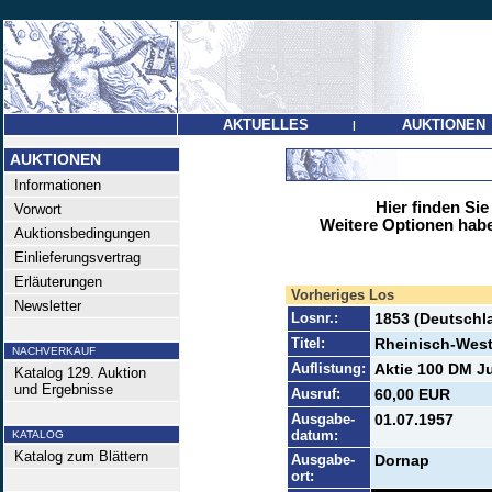
AKTUELLES
AUKTIONEN
|
AUKTIONEN
Informationen
Hier finden Sie
Vorwort
Weitere Optionen habe
Auktionsbedingungen
Einlieferungsvertrag
Erläuterungen
Vorheriges Los
Newsletter
Losnr.:
1853 (Deutschl
Titel:
Rheinisch-West
NACHVERKAUF
Auflistung:
Aktie 100 DM Jul
Katalog 129. Auktion
und Ergebnisse
Ausruf:
60,00 EUR
Ausgabe-
01.07.1957
datum:
KATALOG
Katalog zum Blättern
Ausgabe-
Dornap
ort: