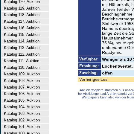
Katalog 120. Auktion
mit Hüttenkalk, 
Katalog 119. Auktion
Jahren Teil der 
Beschlagnahme du
Katalog 118. Auktion
Betriebsvermögen
Katalog 117. Auktion
Stahlwerke 1953
Katalog 116. Auktion
Namens übertrag
lange Zeit die S
Katalog 115. Auktion
Hauptabnehmer (
Katalog 114. Auktion
75 %), heute ge
umbenannte Ges.
Katalog 113. Auktion
Readymix.
Katalog 112. Auktion
Verfügbar:
Weniger als 10 
Katalog 111. Auktion
Erhaltung:
Lochentwertet. 
Katalog 110. Auktion
Zuschlag:
offen
Katalog 109. Auktion
Vorheriges Los
Katalog 108. Auktion
Katalog 107. Auktion
Alle Wertpapiere stammen aus unser
Katalog 106. Auktion
bei Abbildungen auf Archivmaterial zu
Wertpapiers kann also von der Num
Katalog 105. Auktion
Katalog 104. Auktion
Katalog 103. Auktion
Katalog 102. Auktion
Katalog 101. Auktion
Katalog 100. Auktion