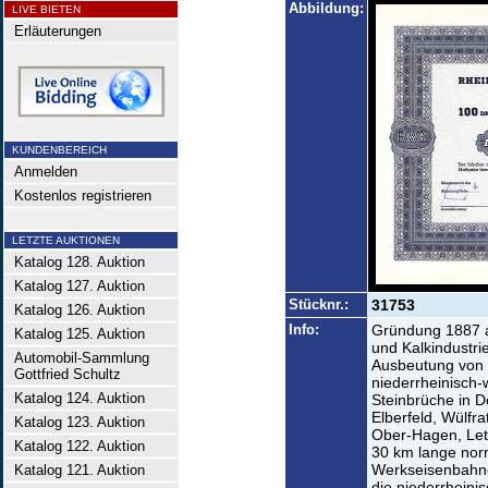
Abbildung:
LIVE BIETEN
Erläuterungen
KUNDENBEREICH
Anmelden
Kostenlos registrieren
LETZTE AUKTIONEN
Katalog 128. Auktion
Katalog 127. Auktion
Stücknr.:
31753
Katalog 126. Auktion
Info:
Gründung 1887 al
Katalog 125. Auktion
und Kalkindustri
Automobil-Sammlung
Ausbeutung von 
Gottfried Schultz
niederrheinisch-w
Katalog 124. Auktion
Steinbrüche in D
Elberfeld, Wülfr
Katalog 123. Auktion
Ober-Hagen, Let
Katalog 122. Auktion
30 km lange nor
Werkseisenbahne
Katalog 121. Auktion
die niederrheini