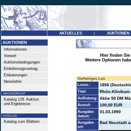
AKTUELLES
AUKTIONEN
|
AUKTIONEN
Informationen
Hier finden Sie
Vorwort
Weitere Optionen habe
Auktionsbedingungen
Einlieferungsvertrag
Erläuterungen
Vorheriges Los
Newsletter
Losnr.:
1856 (Deutschl
Titel:
Rhön-Klinikum
NACHVERKAUF
Auflistung:
Aktie 50 DM Mär
Katalog 129. Auktion
und Ergebnisse
Ausruf:
100,00 EUR
Ausgabe-
01.03.1990
datum:
KATALOG
Katalog zum Blättern
Ausgabe-
Bad Neustadt a.
ort: