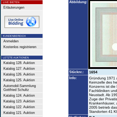
Abbildung:
LIVE BIETEN
Erläuterungen
KUNDENBEREICH
Anmelden
Kostenlos registrieren
LETZTE AUKTIONEN
Katalog 128. Auktion
Katalog 127. Auktion
Stücknr.:
1654
Katalog 126. Auktion
Info:
Gründung 1971 
Katalog 125. Auktion
Keimzelle des h
Automobil-Sammlung
Konzerns ist die
Gottfried Schultz
Fachkliniken und
Neustadt. Ab 199
Katalog 124. Auktion
Zuge der Privat
Katalog 123. Auktion
Krankenhäuser, 
Katalog 122. Auktion
2005 betrieb da
Standorten 41 Kl
Katalog 121. Auktion