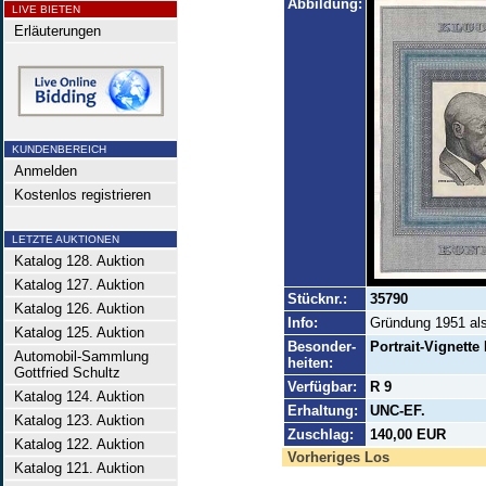
Abbildung:
LIVE BIETEN
Erläuterungen
KUNDENBEREICH
Anmelden
Kostenlos registrieren
LETZTE AUKTIONEN
Katalog 128. Auktion
Katalog 127. Auktion
Stücknr.:
35790
Katalog 126. Auktion
Info:
Gründung 1951 als
Katalog 125. Auktion
Besonder-
Portrait-Vignette
Automobil-Sammlung
heiten:
Gottfried Schultz
Verfügbar:
R 9
Katalog 124. Auktion
Erhaltung:
UNC-EF.
Katalog 123. Auktion
Zuschlag:
140,00 EUR
Katalog 122. Auktion
Vorheriges Los
Katalog 121. Auktion