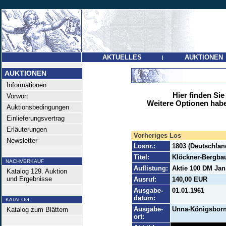
AKTUELLES
AUKTIONEN
|
AUKTIONEN
Informationen
Hier finden Sie
Vorwort
Weitere Optionen habe
Auktionsbedingungen
Einlieferungsvertrag
Erläuterungen
Vorheriges Los
Newsletter
Losnr.:
1803 (Deutschlan
Titel:
Klöckner-Bergba
NACHVERKAUF
Auflistung:
Aktie 100 DM Jan.
Katalog 129. Auktion
und Ergebnisse
Ausruf:
140,00 EUR
Ausgabe-
01.01.1961
datum:
KATALOG
Ausgabe-
Unna-Königsbor
Katalog zum Blättern
ort: