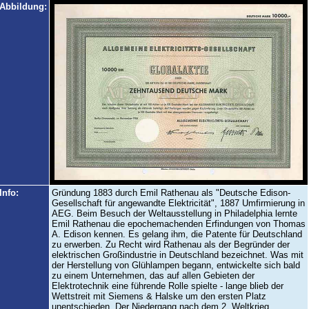
Abbildung:
Info:
Gründung 1883 durch Emil Rathenau als "Deutsche Edison-
Gesellschaft für angewandte Elektricität", 1887 Umfirmierung in
AEG. Beim Besuch der Weltausstellung in Philadelphia lernte
Emil Rathenau die epochemachenden Erfindungen von Thomas
A. Edison kennen. Es gelang ihm, die Patente für Deutschland
zu erwerben. Zu Recht wird Rathenau als der Begründer der
elektrischen Großindustrie in Deutschland bezeichnet. Was mit
der Herstellung von Glühlampen begann, entwickelte sich bald
zu einem Unternehmen, das auf allen Gebieten der
Elektrotechnik eine führende Rolle spielte - lange blieb der
Wettstreit mit Siemens & Halske um den ersten Platz
unentschieden. Der Niedergang nach dem 2. Weltkrieg