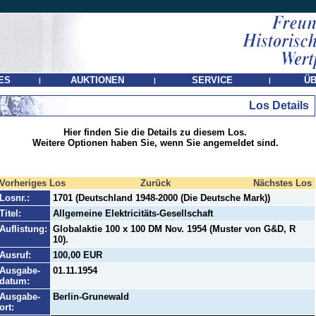
ES
AUKTIONEN
SERVICE
ÜB
|
|
|
Los Details
Hier finden Sie die Details zu diesem Los.
Weitere Optionen haben Sie, wenn Sie angemeldet sind.
Vorheriges Los
Zurück
Nächstes Los
Losnr.:
1701 (Deutschland 1948-2000 (Die Deutsche Mark))
Titel:
Allgemeine Elektricitäts-Gesellschaft
Auflistung:
Globalaktie 100 x 100 DM Nov. 1954 (Muster von G&D, R
10).
Ausruf:
100,00 EUR
Ausgabe-
01.11.1954
datum:
Ausgabe-
Berlin-Grunewald
ort: