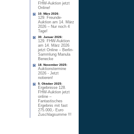
FHW-Auktion jetzt
Online!
10. März 2026:
129. Freunde-
Auktion am 14. März
2026 – Nur noch 4
Tage!
30. Januar 2026:
129. FHW-Auktion
am 14. März 2026
jetzt Online – Berlin-
Sammlung Manula
Benecke
18. November 2025:
Auktionstermine
2026 - Jetzt
notieren!
5. Oktober 2025:
Ergebnisse 128.
FHW-Auktion jetzt
online –
Fantastisches
Ergebnis mit fast
275.000,- Euro
Zuschlagsumme !!!