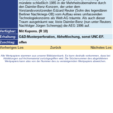
mündete schließlich 1985 in der Mehrheitsübernahme durch
den Daimler-Benz-Konzern, der unter dem
Vorstandsvorsitzenden Edzard Reuter (Sohn des legendären
Berliner Nachkriegs-OB) vom Aufbau eines umfassenden
Technologiekonzerns als Welt-AG träumte. Als auch dieser
Traum ausgeträumt war, löste Daimler-Benz (nun unter Reuters
Nachfolger Jürgen Schrempp) die AEG 1996 auf.
Verfügbar:
Mit Kupons. (R 10)
Erhaltung:
G&D-Musterperforation, Abheftlochung, sonst UNC-EF.
Zuschlag:
offen
Vorheriges Los
Zurück
Nächstes Los
Alle Wertpapiere stammen aus unserer Bilddatenbank. Es kann deshalb vorkommen, dass bei
Abbildungen auf Archivmaterial zurückgegriffen wird. Die Stückenummer des abgebildeten
Wertpapiers kann also von der Nummer des zu versteigernden Wertpapiers abweichen.