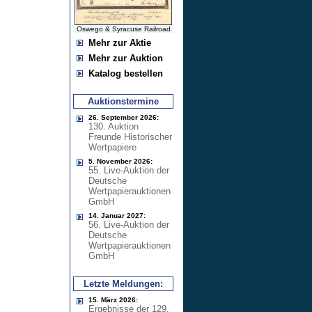
Oswego & Syracuse Railroad
Mehr zur Aktie
Mehr zur Auktion
Katalog bestellen
Auktionstermine
26. September 2026:
130. Auktion
Freunde Historischer
Wertpapiere
5. November 2026:
55. Live-Auktion der
Deutsche
Wertpapierauktionen
GmbH
14. Januar 2027:
56. Live-Auktion der
Deutsche
Wertpapierauktionen
GmbH
Letzte Meldungen:
15. März 2026:
Ergebnisse der 129.