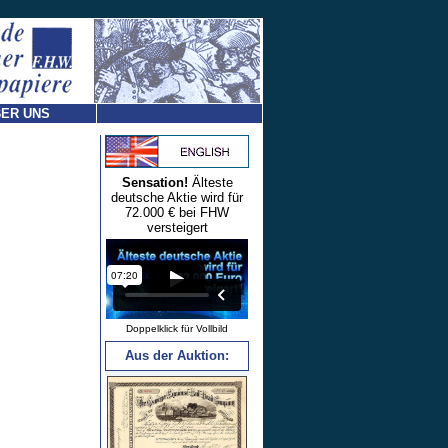
ER UNS
Sensation!
Älteste
deutsche Aktie wird für
72.000 € bei FHW
versteigert
Doppelklick für Vollbild
Aus der Auktion: