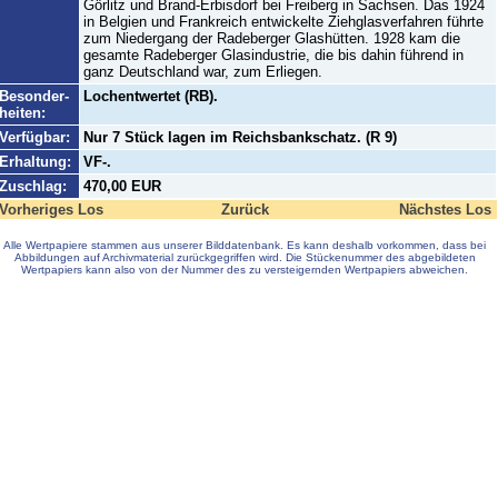
Görlitz und Brand-Erbisdorf bei Freiberg in Sachsen. Das 1924
in Belgien und Frankreich entwickelte Ziehglasverfahren führte
zum Niedergang der Radeberger Glashütten. 1928 kam die
gesamte Radeberger Glasindustrie, die bis dahin führend in
ganz Deutschland war, zum Erliegen.
Besonder-
Lochentwertet (RB).
heiten:
Verfügbar:
Nur 7 Stück lagen im Reichsbankschatz. (R 9)
Erhaltung:
VF-.
Zuschlag:
470,00 EUR
Vorheriges Los
Zurück
Nächstes Los
Alle Wertpapiere stammen aus unserer Bilddatenbank. Es kann deshalb vorkommen, dass bei
Abbildungen auf Archivmaterial zurückgegriffen wird. Die Stückenummer des abgebildeten
Wertpapiers kann also von der Nummer des zu versteigernden Wertpapiers abweichen.