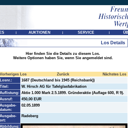
ES
AUKTIONEN
SERVICE
ÜB
|
|
|
Los Details
Hier finden Sie die Details zu diesem Los.
Weitere Optionen haben Sie, wenn Sie angemeldet sind.
Vorheriges Los
Zurück
Nächstes Los
Losnr.:
1687 (Deutschland bis 1945 (Reichsbank))
Titel:
W. Hirsch AG für Tafelglasfabrikation
Auflistung:
Aktie 1.000 Mark 2.5.1899. Gründeraktie (Auflage 600, R 9).
Ausruf:
450,00 EUR
Ausgabe-
02.05.1899
datum:
Ausgabe-
Radeberg
ort:
Abbildung: