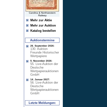
Carolina & Northwestern
Railway
Mehr zur Aktie
Mehr zur Auktion
Katalog bestellen
Auktionstermine
26. September 2026:
130. Auktion
Freunde Historischer
Wertpapiere
5. November 2026:
55. Live-Auktion der
Deutsche
Wertpapierauktionen
GmbH
14. Januar 2027:
56. Live-Auktion der
Deutsche
Wertpapierauktionen
GmbH
Letzte Meldungen: