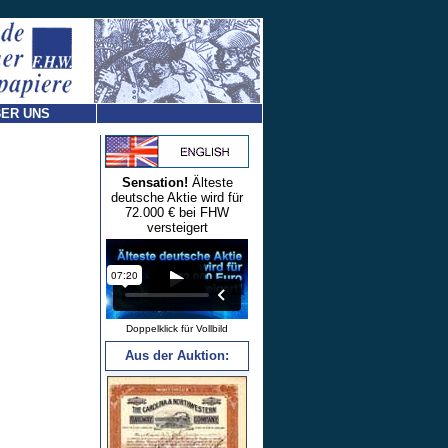
ER UNS
Sensation!
Älteste
deutsche Aktie wird für
72.000 € bei FHW
versteigert
Doppelklick für Vollbild
Aus der Auktion: