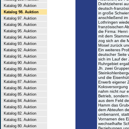
Drahtzieherei a
Katalog 99. Auktion
deutsch-französi
Katalog 98. Auktion
in große Schwier
anschließend im
Katalog 97. Auktion
Lothringen wiede
Katalog 96. Auktion
französischen Ab
Katalog 95. Auktion
die Firma: Henri
mit dem Stammwer
Katalog 94. Auktion
zog sich an die 
Katalog 93. Auktion
Mosel zurück und
Ein weiteres Pro
Katalog 92. Auktion
deutscher Seite
Katalog 91. Auktion
sich im Lauf der
Katalog 90. Auktion
Ruhrgebiet erga
Jh. zwei Gruppen
Katalog 89. Auktion
Steinkohlenberg
Katalog 88. Auktion
und die Eisenhü
Katalog 87. Auktion
Erwerb eigener Z
Koksversorgung
Katalog 86. Auktion
nahm nicht nur e
Katalog 85. Auktion
Betrieb, sonder
aus dem Feld de
Katalog 84. Auktion
Hamm das Grube
Katalog 83. Auktion
dem Abteufen de
Katalog 82. Auktion
umbenannt, stat
Vornamen des Ei
Katalog 81. Auktion
wechselhafte Sch
Katalog 80. Auktion
Beziehungen und