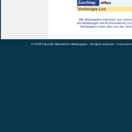
Zuschlag:
offen
Vorheriges Los
Alle Wertpapiere stammen aus unser
bei Abbildungen auf Archivmaterial zu
Wertpapiers kann also von der Num
© 2026 Freunde Historischer Wertpapiere - All rights reserved -
Impressum