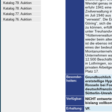
Katalog 79. Auktion
Wendel genau im
erfuhr 1941 eine
Katalog 78. Auktion
Zivilverwaltung 
Katalog 77. Auktion
im Juli 1940 aus 
“verwaist”. Die
Katalog 76. Auktion
Göring”, sich di
zu können, erfüll
unter Treuhandv
“Hüttenverwaltu
wieder beim alte
ist die ebenso i
eines der bedeu
Montanunternehme
Unternehmen war
12.500 Beschäfti
in Lothringen, s
privaten Arbeit
Platz 17.
Besonder-
Grundbuchlich 
heiten:
erststellige Hy
Rosseln bei Fo
deutsch/franzö
Sütterlin-Umrah
Verfügbar:
NICHT entwerte
bislang vollko
Erhaltung:
VF.