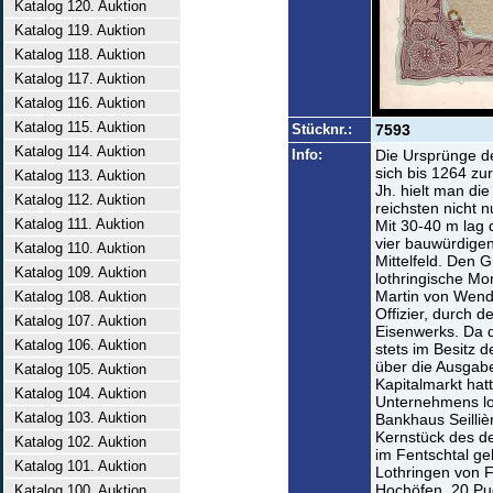
Katalog 120. Auktion
Katalog 119. Auktion
Katalog 118. Auktion
Katalog 117. Auktion
Katalog 116. Auktion
Katalog 115. Auktion
Stücknr.:
7593
Katalog 114. Auktion
Info:
Die Ursprünge de
sich bis 1264 zu
Katalog 113. Auktion
Jh. hielt man di
Katalog 112. Auktion
reichsten nicht 
Katalog 111. Auktion
Mit 30-40 m lag
vier bauwürdigen
Katalog 110. Auktion
Mittelfeld. Den 
Katalog 109. Auktion
lothringische M
Martin von Wende
Katalog 108. Auktion
Offizier, durch 
Katalog 107. Auktion
Eisenwerks. Da d
Katalog 106. Auktion
stets im Besitz d
über die Ausgab
Katalog 105. Auktion
Kapitalmarkt hatt
Katalog 104. Auktion
Unternehmens lo
Katalog 103. Auktion
Bankhaus Seilliè
Kernstück des d
Katalog 102. Auktion
im Fentschtal ge
Katalog 101. Auktion
Lothringen von F
Hochöfen, 20 Pu
Katalog 100. Auktion