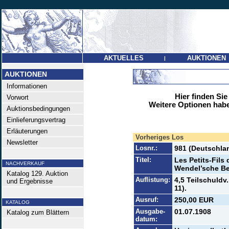
AKTUELLES
AUKTIONEN
|
AUKTIONEN
Informationen
Hier finden Sie
Vorwort
Weitere Optionen habe
Auktionsbedingungen
Einlieferungsvertrag
Erläuterungen
Vorheriges Los
Newsletter
Losnr.:
981 (Deutschlan
Titel:
Les Petits-Fils
NACHVERKAUF
Wendel’sche Be
Katalog 129. Auktion
Auflistung:
4,5 Teilschuldv
und Ergebnisse
11).
Ausruf:
250,00 EUR
KATALOG
Ausgabe-
01.07.1908
Katalog zum Blättern
datum: