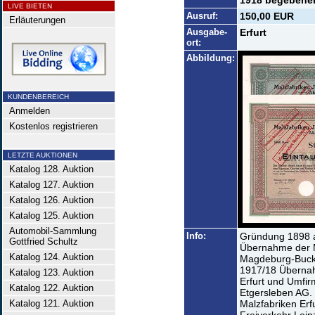
1918 begebenen 
LIVE BIETEN
Ausruf:
150,00 EUR
Erläuterungen
Ausgabe-
Erfurt
ort:
Abbildung:
KUNDENBEREICH
Anmelden
Kostenlos registrieren
LETZTE AUKTIONEN
Katalog 128. Auktion
Katalog 127. Auktion
Katalog 126. Auktion
Katalog 125. Auktion
Automobil-Sammlung
Info:
Gründung 1898 a
Gottfried Schultz
Übernahme der M
Katalog 124. Auktion
Magdeburg-Buck
1917/18 Übernah
Katalog 123. Auktion
Erfurt und Umfir
Katalog 122. Auktion
Etgersleben AG. 
Katalog 121. Auktion
Malzfabriken Erf