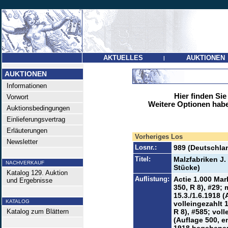
AKTUELLES
AUKTIONEN
|
AUKTIONEN
Informationen
Hier finden Sie
Vorwort
Weitere Optionen habe
Auktionsbedingungen
Einlieferungsvertrag
Erläuterungen
Vorheriges Los
Newsletter
Losnr.:
989 (Deutschlan
Titel:
Malzfabriken J.
NACHVERKAUF
Stücke)
Katalog 129. Auktion
Auflistung:
Actie 1.000 Mar
und Ergebnisse
350, R 8), #29; 
15.3./1.6.1918 (
KATALOG
volleingezahlt 
Katalog zum Blättern
R 8), #585; vol
(Auflage 500, 