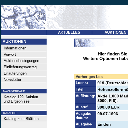
AKTUELLES
AUKTIONEN
|
AUKTIONEN
Informationen
Hier finden Sie
Vorwort
Weitere Optionen habe
Auktionsbedingungen
Einlieferungsvertrag
Erläuterungen
Vorheriges Los
Newsletter
Losnr.:
919 (Deutschlan
Titel:
Hohenzollernhü
NACHVERKAUF
Auflistung:
Aktie 1.000 Mar
Katalog 129. Auktion
3000, R 8).
und Ergebnisse
Ausruf:
300,00 EUR
KATALOG
Ausgabe-
09.07.1906
datum:
Katalog zum Blättern
Ausgabe-
Emden