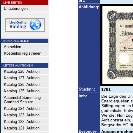
ort:
LIVE BIETEN
Abbildung:
Erläuterungen
KUNDENBEREICH
Anmelden
Kostenlos registrieren
LETZTE AUKTIONEN
Katalog 128. Auktion
Katalog 127. Auktion
Katalog 126. Auktion
Stücknr.:
1781
Katalog 125. Auktion
Info:
Die Lage des Unt
Automobil-Sammlung
Energiequellen 
Gottfried Schultz
Stilllegungen im
Katalog 124. Auktion
gedeihliche Entw
Katalog 123. Auktion
Wende: Nun zog 
Aufsichtsrat ei
Katalog 122. Auktion
Bergwerks-AG di
Katalog 121. Auktion
Besonder-
Ausgesprochen 