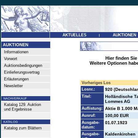
AKTUELLES
AUKTIONEN
|
AUKTIONEN
Informationen
Hier finden Sie
Vorwort
Weitere Optionen habe
Auktionsbedingungen
Einlieferungsvertrag
Erläuterungen
Vorheriges Los
Newsletter
Losnr.:
920 (Deutschlan
Titel:
Holländische Ta
NACHVERKAUF
Lommes AG
Katalog 129. Auktion
Auflistung:
Aktie B 1.000 M
und Ergebnisse
Ausruf:
100,00 EUR
KATALOG
Ausgabe-
01.07.1923
datum:
Katalog zum Blättern
Ausgabe-
Kaldenkirchen