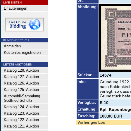
ort:
LIVE BIETEN
Abbildung:
Erläuterungen
KUNDENBEREICH
Anmelden
Kostenlos registrieren
LETZTE AUKTIONEN
Katalog 128. Auktion
Stücknr.:
14574
Katalog 127. Auktion
Info:
Gründung 1922. 
Katalog 126. Auktion
nach Kaldenkirc
Katalog 125. Auktion
verlegt, so dass
Grundstück befa
Automobil-Sammlung
Gottfried Schultz
Verfügbar:
R 10
Katalog 124. Auktion
Erhaltung:
Kpl. Kuponboge
Katalog 123. Auktion
Zuschlag:
100,00 EUR
Katalog 122. Auktion
Vorheriges Los
Katalog 121. Auktion