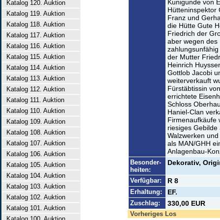
Kunigunde von 
Katalog 120. Auktion
Hütteninspektor 
Katalog 119. Auktion
Franz und Gerhar
Katalog 118. Auktion
die Hütte Gute H
Friedrich der Gro
Katalog 117. Auktion
aber wegen des
Katalog 116. Auktion
zahlungsunfähig
Katalog 115. Auktion
der Mutter Frie
Heinrich Huysse
Katalog 114. Auktion
Gottlob Jacobi 
Katalog 113. Auktion
weiterverkauft wu
Fürstäbtissin vo
Katalog 112. Auktion
errichtete Eisen
Katalog 111. Auktion
Schloss Oberhau
Katalog 110. Auktion
Haniel-Clan verk
Firmenaufkäufe 
Katalog 109. Auktion
riesiges Gebilde
Katalog 108. Auktion
Walzwerken und 
Katalog 107. Auktion
als MAN/GHH ein
Anlagenbau-Kon
Katalog 106. Auktion
Besonder-
Dekorativ, Origi
Katalog 105. Auktion
heiten:
Katalog 104. Auktion
Verfügbar:
R 8
Katalog 103. Auktion
Erhaltung:
EF.
Katalog 102. Auktion
Zuschlag:
330,00 EUR
Katalog 101. Auktion
Vorheriges Los
Katalog 100. Auktion