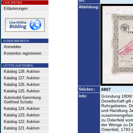
ort:
LIVE BIETEN
Abbildung:
Erläuterungen
KUNDENBEREICH
Anmelden
Kostenlos registrieren
LETZTE AUKTIONEN
Katalog 128. Auktion
Katalog 127. Auktion
Katalog 126. Auktion
Stücknr.:
6807
Katalog 125. Auktion
Info:
Gründung 1808/1
Automobil-Sammlung
Gesellschaft gilt
Gottfried Schultz
Ruhrgebietes. Dr
Katalog 124. Auktion
und Handlung Jac
Katalog 123. Auktion
zusammengefasst
zu Osterfeld vo
Katalog 122. Auktion
der Wenge zu Die
Katalog 121. Auktion
Osterfeld, 1793 i