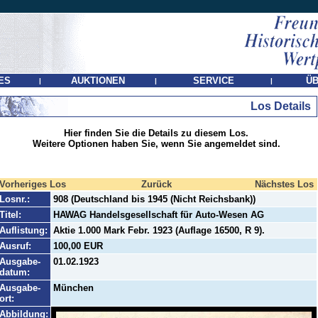
ES
AUKTIONEN
SERVICE
ÜB
|
|
|
Los Details
Hier finden Sie die Details zu diesem Los.
Weitere Optionen haben Sie, wenn Sie angemeldet sind.
Vorheriges Los
Zurück
Nächstes Los
Losnr.:
908 (Deutschland bis 1945 (Nicht Reichsbank))
Titel:
HAWAG Handelsgesellschaft für Auto-Wesen AG
Auflistung:
Aktie 1.000 Mark Febr. 1923 (Auflage 16500, R 9).
Ausruf:
100,00 EUR
Ausgabe-
01.02.1923
datum:
Ausgabe-
München
ort:
Abbildung: