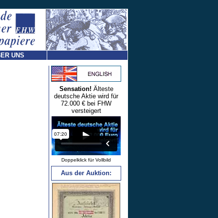
ER UNS
Sensation!
Älteste
deutsche Aktie wird für
72.000 € bei FHW
versteigert
Doppelklick für Vollbild
Aus der Auktion: