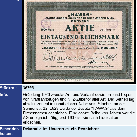
Stücknr.:
36755
Info:
Gründung 1923 zwecks An- und Verkauf sowie Im- und Export
von Kraftfahrzeugen und KFZ-Zubehör aller Art. Der Betrieb lag
absolut zentral in unmittelbarer Nähe vom Stachus an der
Sonnenstr. 12. 1929 wurde der Zusatz “HAWAG” aus dem
Firmennamen gestrichen. Eine ganze Reihe von Jahren war die
AG erfolgreich tätig, erst 1937 ist sie nach Liquidation
erloschen.
Besonder-
Dekorativ, im Unterdruck ein Rennfahrer.
heiten: