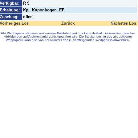
Verfügbar:
R 9
Erhaltung:
Kpl. Kuponbogen. EF.
Zuschlag:
offen
Vorheriges Los
Zurück
Nächstes Los
Alle Wertpapiere stammen aus unserer Bilddatenbank. Es kann deshalb vorkommen, dass bei
Abbildungen auf Archivmaterial zurückgegriffen wird. Die Stückenummer des abgebildeten
Wertpapiers kann also von der Nummer des zu versteigernden Wertpapiers abweichen.