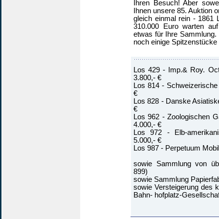
Ihren Besuch! Aber soweit
Ihnen unsere 85. Auktion 
gleich einmal rein - 1861
310.000 Euro warten auf 
etwas für Ihre Sammlung. 
noch einige Spitzenstücke d
Los 429 - Imp.& Roy. Oct
3.800,- €
Los 814 - Schweizerische K
€
Los 828 - Danske Asiatisk
€
Los 962 - Zoologischen G
4.000,- €
Los 972 - Elb-amerikan
5.000,- €
Los 987 - Perpetuum Mobile
sowie Sammlung von übe
899)
sowie Sammlung Papierfabr
sowie Versteigerung des 
Bahn- hofplatz-Gesellschaf