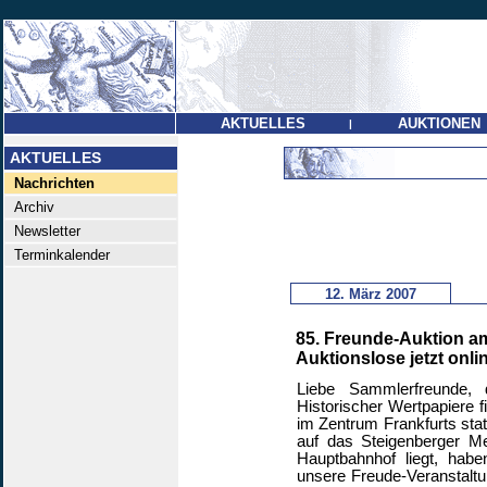
AKTUELLES
AUKTIONEN
|
AKTUELLES
Nachrichten
Archiv
Newsletter
Terminkalender
12. März 2007
85. Freunde-Auktion am 2
Auktionslose jetzt onli
Liebe Sammlerfreunde, 
Historischer Wertpapiere f
im Zentrum Frankfurts sta
auf das Steigenberger Met
Hauptbahnhof liegt, hab
unsere Freude-Veranstaltu