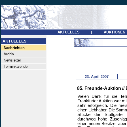
AKTUELLES
AUKTIONEN
|
AKTUELLES
Nachrichten
Archiv
Newsletter
Terminkalender
23. April 2007
85. Freunde-Auktion //
Vielen Dank für die Tei
Frankfurter Auktion war m
sehr erfolgreich. Die me
einen Liebhaber. Die Samm
Stücke der Stuttgarter B
durchweg hohe Zuschlagp
einen neuen Besitzer aber