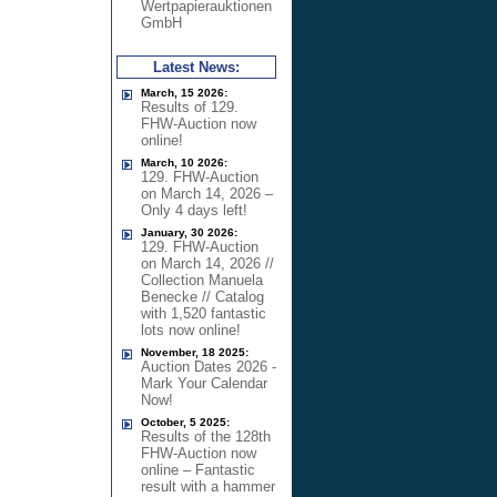
Wertpapierauktionen
GmbH
Latest News:
March, 15 2026:
Results of 129.
FHW-Auction now
online!
March, 10 2026:
129. FHW-Auction
on March 14, 2026 –
Only 4 days left!
January, 30 2026:
129. FHW-Auction
on March 14, 2026 //
Collection Manuela
Benecke // Catalog
with 1,520 fantastic
lots now online!
November, 18 2025:
Auction Dates 2026 -
Mark Your Calendar
Now!
October, 5 2025:
Results of the 128th
FHW-Auction now
online – Fantastic
result with a hammer