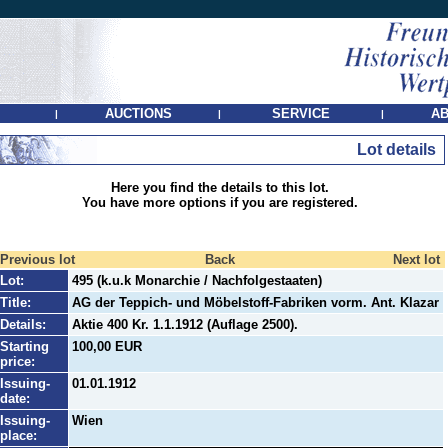
AUCTIONS
SERVICE
AB
|
|
|
Lot details
Here you find the details to this lot.
You have more options if you are registered.
Previous lot
Back
Next lot
Lot:
495 (k.u.k Monarchie / Nachfolgestaaten)
Title:
AG der Teppich- und Möbelstoff-Fabriken vorm. Ant. Klazar
Details:
Aktie 400 Kr. 1.1.1912 (Auflage 2500).
Starting
100,00 EUR
price:
Issuing-
01.01.1912
date:
Issuing-
Wien
place: