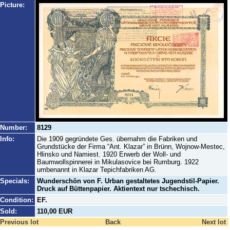
Picture:
Number:
8129
Info:
Die 1909 gegründete Ges. übernahm die Fabriken und
Grundstücke der Firma “Ant. Klazar” in Brünn, Wojnow-Mestec,
Hlinsko und Namiest. 1920 Erwerb der Woll- und
Baumwollspinnerei in Mikulasovice bei Rumburg. 1922
umbenannt in Klazar Tepichfabriken AG.
Specials:
Wunderschön von F. Urban gestaltetes Jugendstil-Papier.
Druck auf Büttenpapier. Aktientext nur tschechisch.
Condition:
EF.
Sold:
110,00 EUR
Previous lot
Back
Next lot