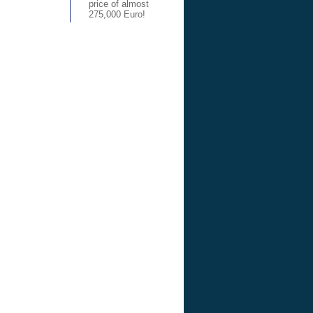
price of almost
275,000 Euro!