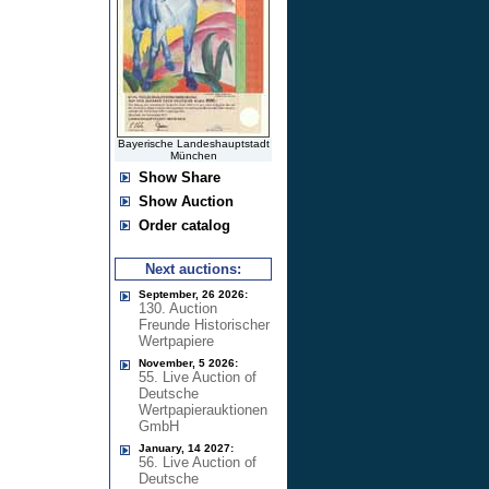
Bayerische Landeshauptstadt
München
Show Share
Show Auction
Order catalog
Next auctions:
September, 26 2026:
130. Auction
Freunde Historischer
Wertpapiere
November, 5 2026:
55. Live Auction of
Deutsche
Wertpapierauktionen
GmbH
January, 14 2027:
56. Live Auction of
Deutsche