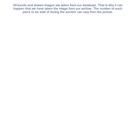
All bonds and shares images are taken from our database. That is why it can
happen that we have taken the image from our archive. The number of each
piece to be sold of during the auction can vary from the picture.