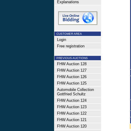
Explanations
CUSTOMER AREA
Login
Free registration
PREVIOUS AUCTIONS
FHW Auction 128
FHW Auction 127
FHW Auction 126
FHW Auction 125
Automobile Collection
Gottfried Schultz
FHW Auction 124
FHW Auction 123
FHW Auction 122
FHW Auction 121
FHW Auction 120