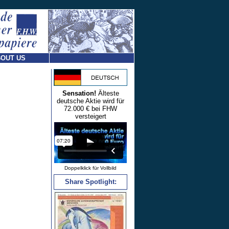
OUT US
Sensation!
Älteste
deutsche Aktie wird für
72.000 € bei FHW
versteigert
Doppelklick für Vollbild
Share Spotlight: