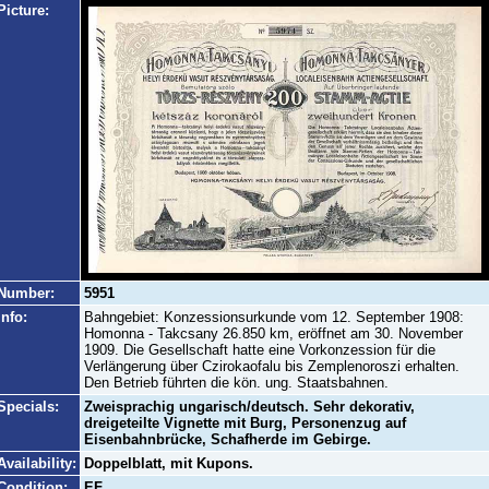
Picture:
Number:
5951
Info:
Bahngebiet: Konzessionsurkunde vom 12. September 1908:
Homonna - Takcsany 26.850 km, eröffnet am 30. November
1909. Die Gesellschaft hatte eine Vorkonzession für die
Verlängerung über Czirokaofalu bis Zemplenoroszi erhalten.
Den Betrieb führten die kön. ung. Staatsbahnen.
Specials:
Zweisprachig ungarisch/deutsch. Sehr dekorativ,
dreigeteilte Vignette mit Burg, Personenzug auf
Eisenbahnbrücke, Schafherde im Gebirge.
Availability:
Doppelblatt, mit Kupons.
Condition:
EF.