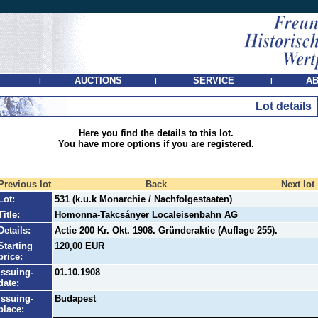
AUCTIONS
SERVICE
AB
|
|
|
Lot details
Here you find the details to this lot.
You have more options if you are registered.
Previous lot
Back
Next lot
Lot:
531 (k.u.k Monarchie / Nachfolgestaaten)
Title:
Homonna-Takcsányer Localeisenbahn AG
Details:
Actie 200 Kr. Okt. 1908. Gründeraktie (Auflage 255).
Starting
120,00 EUR
price:
Issuing-
01.10.1908
date:
Issuing-
Budapest
place: