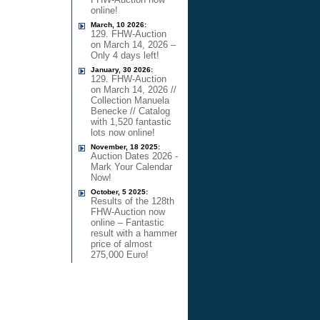
online!
March, 10 2026:
129. FHW-Auction
on March 14, 2026 –
Only 4 days left!
January, 30 2026:
129. FHW-Auction
on March 14, 2026 //
Collection Manuela
Benecke // Catalog
with 1,520 fantastic
lots now online!
November, 18 2025:
Auction Dates 2026 -
Mark Your Calendar
Now!
October, 5 2025:
Results of the 128th
FHW-Auction now
online – Fantastic
result with a hammer
price of almost
275,000 Euro!