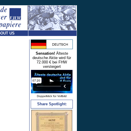
OUT US
Sensation!
Älteste
deutsche Aktie wird für
72.000 € bei FHW
versteigert
Doppelklick für Vollbild
Share Spotlight: