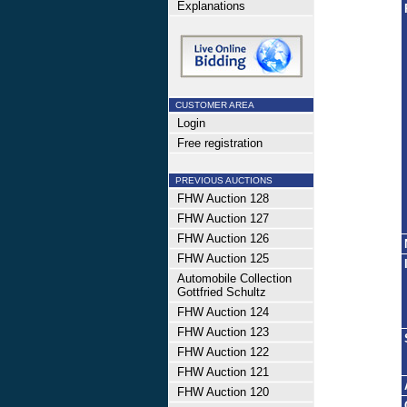
Explanations
CUSTOMER AREA
Login
Free registration
PREVIOUS AUCTIONS
FHW Auction 128
FHW Auction 127
FHW Auction 126
FHW Auction 125
Automobile Collection
Gottfried Schultz
FHW Auction 124
FHW Auction 123
FHW Auction 122
FHW Auction 121
FHW Auction 120