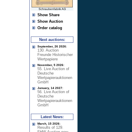
Schraubenfabrik AG
Show Share
Show Auction
Order catalog
Next auctions:
September, 26 2026:
130. Auction
Freunde Historischer
Wertpapiere
November, 5 2026:
55. Live Auction of
Deutsche
Wertpapierauktionen
GmbH
January, 14 2027:
56. Live Auction of
Deutsche
Wertpapierauktionen
GmbH
Latest News:
March, 15 2026:
Results of 129.
FHW-Auction now