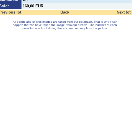
Sold:
160,00 EUR
Previous lot
Back
Next lot
All bonds and shares images are taken from our database. That is why it can
happen that we have taken the image from our archive. The number of each
piece to be sold of during the auction can vary from the picture.