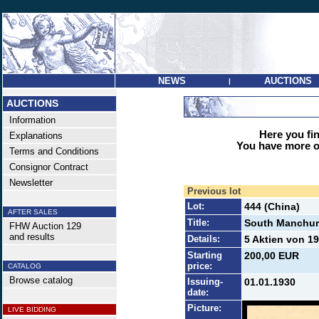
NEWS
AUCTIONS
|
AUCTIONS
Information
Here you find
Explanations
You have more op
Terms and Conditions
Consignor Contract
Newsletter
Previous lot
Lot:
444 (China)
AFTER SALES
Title:
South Manchuri
FHW Auction 129
and results
Details:
5 Aktien von 1
Starting
200,00 EUR
price:
CATALOG
Browse catalog
Issuing-
01.01.1930
date:
Picture:
LIVE BIDDING