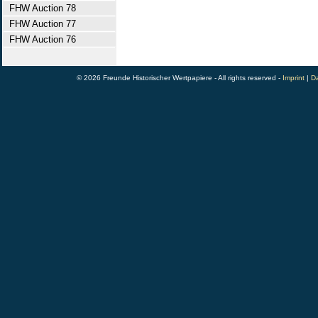
FHW Auction 78
FHW Auction 77
FHW Auction 76
© 2026 Freunde Historischer Wertpapiere - All rights reserved -
Imprint
|
Da