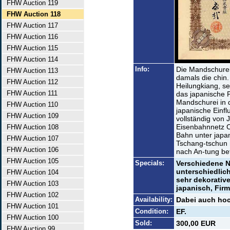
FHW Auction 119
FHW Auction 118
FHW Auction 117
FHW Auction 116
FHW Auction 115
FHW Auction 114
Info:
Die Mandschurei 
FHW Auction 113
damals die chin.
FHW Auction 112
Heilungkiang, se
FHW Auction 111
das japanische 
Mandschurei in d
FHW Auction 110
japanische Einfl
FHW Auction 109
vollständig von 
Eisenbahnnetz C
FHW Auction 108
Bahn unter japa
FHW Auction 107
Tschang-tschun 
FHW Auction 106
nach An-tung bet
FHW Auction 105
Specials:
Verschiedene N
unterschiedlich
FHW Auction 104
sehr dekorative
FHW Auction 103
japanisch, Fir
FHW Auction 102
Availability:
Dabei auch hoc
FHW Auction 101
Condition:
EF.
FHW Auction 100
Sold:
300,00 EUR
FHW Auction 99