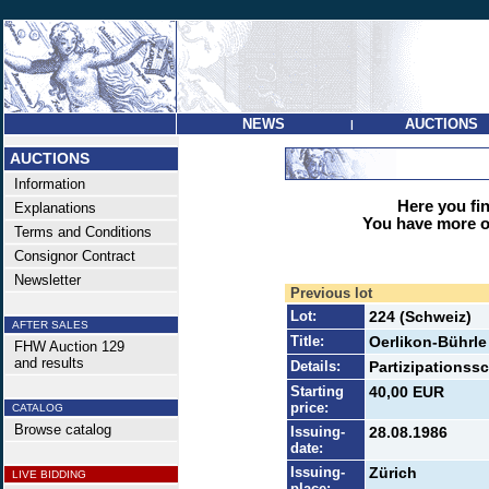
NEWS
AUCTIONS
|
AUCTIONS
Information
Here you find
Explanations
You have more op
Terms and Conditions
Consignor Contract
Newsletter
Previous lot
Lot:
224 (Schweiz)
AFTER SALES
Title:
Oerlikon-Bührle
FHW Auction 129
and results
Details:
Partizipationssc
Starting
40,00 EUR
price:
CATALOG
Browse catalog
Issuing-
28.08.1986
date:
Issuing-
Zürich
LIVE BIDDING
place: