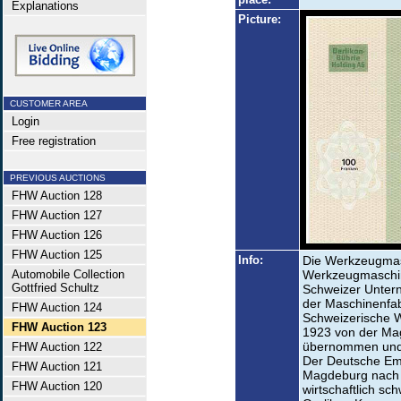
Explanations
Picture:
CUSTOMER AREA
Login
Free registration
PREVIOUS AUCTIONS
FHW Auction 128
FHW Auction 127
FHW Auction 126
FHW Auction 125
Info:
Die Werkzeugmasc
Automobile Collection
Werkzeugmaschine
Gottfried Schultz
Schweizer Unter
der Maschinenfab
FHW Auction 124
Schweizerische 
FHW Auction 123
1923 von der Ma
übernommen und 
FHW Auction 122
Der Deutsche Emi
FHW Auction 121
Magdeburg nach O
FHW Auction 120
wirtschaftlich s