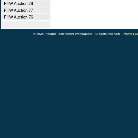
FHW Auction 78
FHW Auction 77
FHW Auction 76
© 2026 Freunde Historischer Wertpapiere - All rights reserved -
Imprint
|
Da