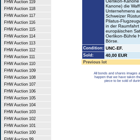
Oerlikon-Kanone
FHW Auction 119
Kanone) die Waff
FHW Auction 118
Unternehmens au
FHW Auction 117
Schweizer Rüstu
Pilatus-Flugzeug
FHW Auction 116
in der Raumfahrt 
FHW Auction 115
europäischen Sat
Oerlikon-Bührle 
FHW Auction 114
Börse.
FHW Auction 113
Condition:
UNC-EF.
FHW Auction 112
Sold:
40,00 EUR
FHW Auction 111
Previous lot
FHW Auction 110
FHW Auction 109
All bonds and shares images a
FHW Auction 108
happen that we have taken th
piece to be sold of duri
FHW Auction 107
FHW Auction 106
FHW Auction 105
FHW Auction 104
FHW Auction 103
FHW Auction 102
FHW Auction 101
FHW Auction 100
FHW Auction 99