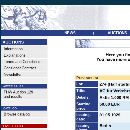
NEWS
AUCTIONS
|
AUCTIONS
Information
Here you find
Explanations
You have more op
Terms and Conditions
Consignor Contract
Newsletter
Previous lot
Lot:
274 (Half starti
AFTER SALES
Title:
AG für Verkeh
FHW Auction 129
and results
Details:
Aktie 1.000 RM 
Starting
50,00 EUR
price:
CATALOG
Browse catalog
Issuing-
01.05.1929
date:
Issuing-
Berlin
LIVE BIDDING
place: