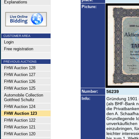
Explanations
Picture:
CUSTOMER AREA
Login
Free registration
PREVIOUS AUCTIONS
FHW Auction 128
FHW Auction 127
FHW Auction 126
FHW Auction 125
Number:
56239
Automobile Collection
Info:
Gründung 1901 d
Gottfried Schultz
(als BHF-Bank n
FHW Auction 124
die Privatbanke
FHW Auction 123
den A. Schaafha
Grundlegende Id
FHW Auction 122
unverkäuflichen 
FHW Auction 121
einzubringen, f
leichter interes
FHW Auction 120
bis zum 1. Weltk