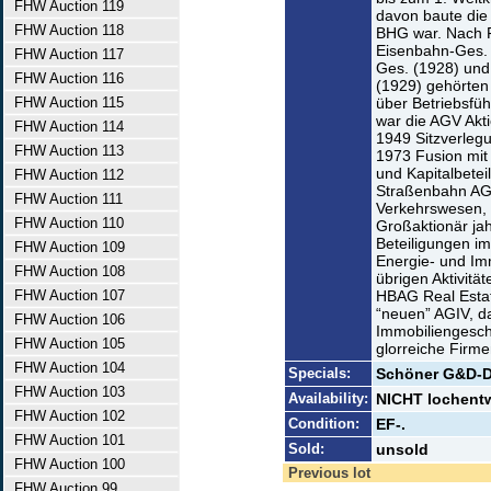
FHW Auction 119
davon baute die
FHW Auction 118
BHG war. Nach F
Eisenbahn-Ges. 
FHW Auction 117
Ges. (1928) un
FHW Auction 116
(1929) gehörte
FHW Auction 115
über Betriebsfü
war die AGV Akti
FHW Auction 114
1949 Sitzverleg
FHW Auction 113
1973 Fusion mit
und Kapitalbetei
FHW Auction 112
Straßenbahn AG)
FHW Auction 111
Verkehrswesen, 
FHW Auction 110
Großaktionär jah
Beteiligungen i
FHW Auction 109
Energie- und Imm
FHW Auction 108
übrigen Aktivit
FHW Auction 107
HBAG Real Estat
“neuen” AGIV, d
FHW Auction 106
Immobiliengeschä
FHW Auction 105
glorreiche Firm
FHW Auction 104
Specials:
Schöner G&D-Dr
FHW Auction 103
Availability:
NICHT lochentwe
FHW Auction 102
Condition:
EF-.
FHW Auction 101
Sold:
unsold
FHW Auction 100
Previous lot
FHW Auction 99