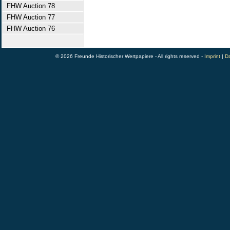
FHW Auction 78
FHW Auction 77
FHW Auction 76
© 2026 Freunde Historischer Wertpapiere - All rights reserved -
Imprint
|
Da