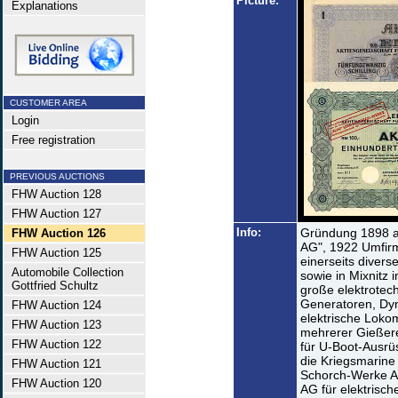
Picture:
Explanations
CUSTOMER AREA
Login
Free registration
PREVIOUS AUCTIONS
FHW Auction 128
FHW Auction 127
Info:
Gründung 1898 als
FHW Auction 126
AG", 1922 Umfirm
FHW Auction 125
einerseits divers
Automobile Collection
sowie in Mixnitz 
Gottfried Schultz
große elektrotec
Generatoren, Dy
FHW Auction 124
elektrische Lok
FHW Auction 123
mehrerer Gießere
FHW Auction 122
für U-Boot-Ausrü
die Kriegsmarine
FHW Auction 121
Schorch-Werke A
FHW Auction 120
AG für elektrische