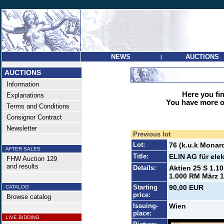
NEWS
AUCTIONS
|
AUCTIONS
Information
Here you find
Explanations
You have more op
Terms and Conditions
Consignor Contract
Newsletter
Previous lot
Lot:
76 (k.u.k Monar
AFTER SALES
Title:
ELIN AG für elek
FHW Auction 129
and results
Details:
Aktien 25 S 1.10
1.000 RM März 1
Starting
90,00 EUR
CATALOG
price:
Browse catalog
Issuing-
Wien
place:
LIVE BIDDING