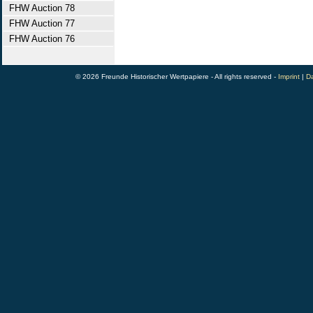
FHW Auction 78
FHW Auction 77
FHW Auction 76
© 2026 Freunde Historischer Wertpapiere - All rights reserved -
Imprint
|
Da