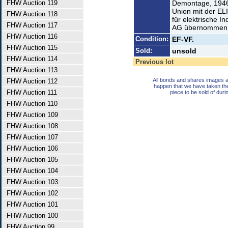
FHW Auction 119
Demontage, 1946
Union mit der E
FHW Auction 118
für elektrische I
FHW Auction 117
AG übernommen
FHW Auction 116
Condition:
EF-VF.
FHW Auction 115
Sold:
unsold
FHW Auction 114
Previous lot
FHW Auction 113
All bonds and shares images a
FHW Auction 112
happen that we have taken th
FHW Auction 111
piece to be sold of duri
FHW Auction 110
FHW Auction 109
FHW Auction 108
FHW Auction 107
FHW Auction 106
FHW Auction 105
FHW Auction 104
FHW Auction 103
FHW Auction 102
FHW Auction 101
FHW Auction 100
FHW Auction 99