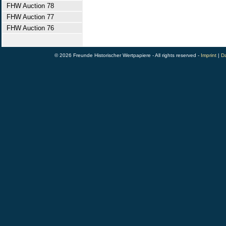
FHW Auction 78
FHW Auction 77
FHW Auction 76
© 2026 Freunde Historischer Wertpapiere - All rights reserved -
Imprint
|
Da