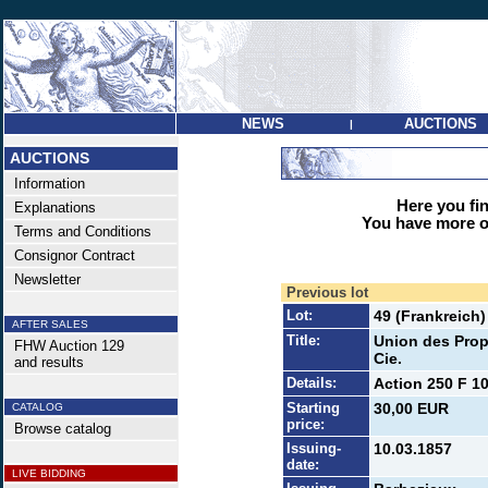
NEWS
AUCTIONS
|
AUCTIONS
Information
Here you find
Explanations
You have more op
Terms and Conditions
Consignor Contract
Newsletter
Previous lot
Lot:
49 (Frankreich)
AFTER SALES
Title:
Union des Prop
FHW Auction 129
Cie.
and results
Details:
Action 250 F 10
Starting
30,00 EUR
CATALOG
price:
Browse catalog
Issuing-
10.03.1857
date:
LIVE BIDDING