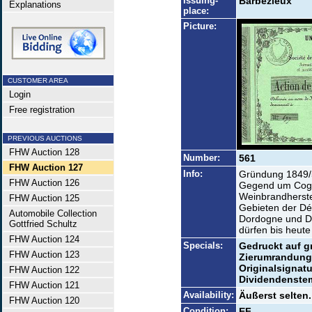
Issuing-
Barbezieux
Explanations
place:
Picture:
CUSTOMER AREA
Login
Free registration
PREVIOUS AUCTIONS
FHW Auction 128
Number:
561
FHW Auction 127
Info:
Gründung 1849/5
FHW Auction 126
Gegend um Cogn
Weinbrandherste
FHW Auction 125
Gebieten der Dé
Automobile Collection
Dordogne und D
Gottfried Schultz
dürfen bis heut
FHW Auction 124
Specials:
Gedruckt auf g
FHW Auction 123
Zierumrandung
Originalsignatu
FHW Auction 122
Dividendenste
FHW Auction 121
Availability:
Äußerst selten.
FHW Auction 120
Condition:
EF-.