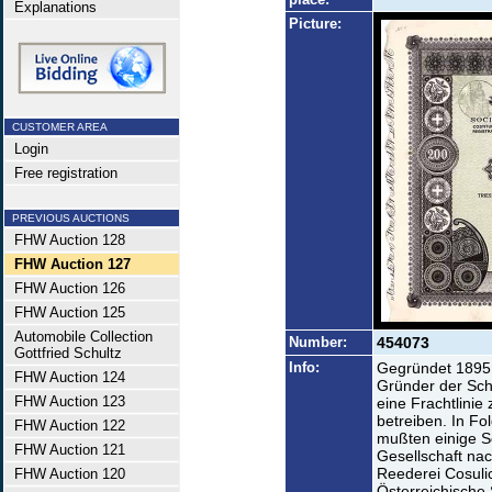
Explanations
Picture:
CUSTOMER AREA
Login
Free registration
PREVIOUS AUCTIONS
FHW Auction 128
FHW Auction 127
FHW Auction 126
FHW Auction 125
Automobile Collection
Number:
454073
Gottfried Schultz
Info:
Gegründet 1895 
FHW Auction 124
Gründer der Sch
FHW Auction 123
eine Frachtlini
betreiben. In Fo
FHW Auction 122
mußten einige S
FHW Auction 121
Gesellschaft na
Reederei Cosulic
FHW Auction 120
Österreichische