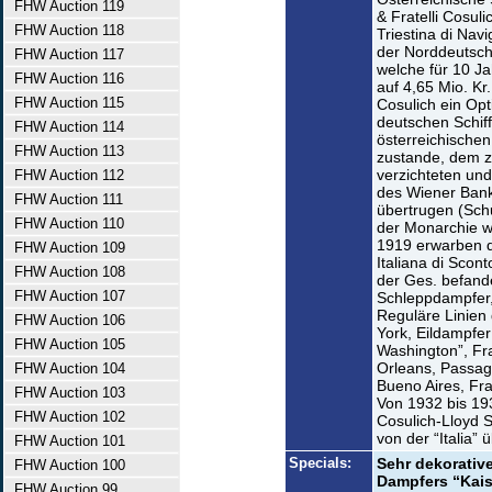
FHW Auction 119
& Fratelli Cosu
FHW Auction 118
Triestina di Na
der Norddeutsch
FHW Auction 117
welche für 10 Ja
FHW Auction 116
auf 4,65 Mio. Kr
FHW Auction 115
Cosulich ein Op
deutschen Schif
FHW Auction 114
österreichische
FHW Auction 113
zustande, dem zu
verzichteten und
FHW Auction 112
des Wiener Bank
FHW Auction 111
übertrugen (Sch
FHW Auction 110
der Monarchie w
1919 erwarben 
FHW Auction 109
Italiana di Scont
FHW Auction 108
der Ges. befand
FHW Auction 107
Schleppdampfer, 
Reguläre Linien 
FHW Auction 106
York, Eildampfer
FHW Auction 105
Washington”, Fr
Orleans, Passagie
FHW Auction 104
Bueno Aires, Frac
FHW Auction 103
Von 1932 bis 193
FHW Auction 102
Cosulich-Lloyd 
von der “Italia
FHW Auction 101
Specials:
Sehr dekorativ
FHW Auction 100
Dampfers “Kais
FHW Auction 99