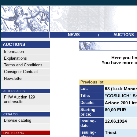
NEWS
AUCTIONS
|
AUCTIONS
Information
Here you find
Explanations
You have more op
Terms and Conditions
Consignor Contract
Newsletter
Previous lot
Lot:
98 (k.u.k Monar
AFTER SALES
Title:
“COSULICH” Soc
FHW Auction 129
and results
Details:
Azione 200 Lire
Starting
80,00 EUR
price:
CATALOG
Browse catalog
Issuing-
12.06.1924
date:
Issuing-
Triest
LIVE BIDDING
place: