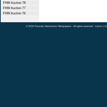
FHW Auction 78
FHW Auction 77
FHW Auction 76
© 2026 Freunde Historischer Wertpapiere - All rights reserved -
Imprint
|
Da