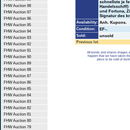
schnellste je fe
FHW Auction 98
Handelsschiff)
und Fortuna, Z
FHW Auction 97
Signatur des k
FHW Auction 96
Availability:
Anh. Kupons.
FHW Auction 95
Condition:
EF-.
FHW Auction 94
Sold:
unsold
FHW Auction 93
Previous lot
FHW Auction 92
FHW Auction 91
All bonds and shares images a
happen that we have taken th
FHW Auction 90
piece to be sold of duri
FHW Auction 89
FHW Auction 88
FHW Auction 87
FHW Auction 86
FHW Auction 85
FHW Auction 84
FHW Auction 83
FHW Auction 82
FHW Auction 81
FHW Auction 80
FHW Auction 79