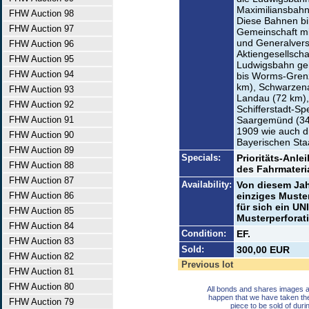
Maximiliansbahn
FHW Auction 98
Diese Bahnen bil
FHW Auction 97
Gemeinschaft mi
und Generalvers
FHW Auction 96
Aktiengesellscha
FHW Auction 95
Ludwigsbahn ge
FHW Auction 94
bis Worms-Gren
km), Schwarzena
FHW Auction 93
Landau (72 km),
FHW Auction 92
Schifferstadt-S
FHW Auction 91
Saargemünd (34 
1909 wie auch di
FHW Auction 90
Bayerischen St
FHW Auction 89
Specials:
Prioritäts-Anle
FHW Auction 88
des Fahrmateria
FHW Auction 87
Availability:
Von diesem Jahr
FHW Auction 86
einziges Muste
für sich ein U
FHW Auction 85
Musterperforati
FHW Auction 84
Condition:
EF.
FHW Auction 83
Sold:
300,00 EUR
FHW Auction 82
Previous lot
FHW Auction 81
FHW Auction 80
All bonds and shares images a
happen that we have taken th
FHW Auction 79
piece to be sold of duri