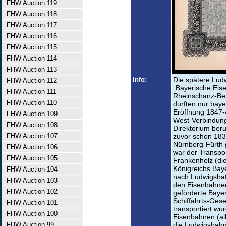
FHW Auction 119
FHW Auction 118
FHW Auction 117
FHW Auction 116
FHW Auction 115
FHW Auction 114
FHW Auction 113
Info:
Die spätere Lud
FHW Auction 112
„Bayerische Eise
FHW Auction 111
Rheinschanz-Bex
FHW Auction 110
durften nur baye
Eröffnung 1847-
FHW Auction 109
West-Verbindung 
FHW Auction 108
Direktorium beru
FHW Auction 107
zuvor schon 183
Nürnberg-Fürth 
FHW Auction 106
war der Transpo
FHW Auction 105
Frankenholz (di
Königreichs Bay
FHW Auction 104
nach Ludwigshaf
FHW Auction 103
den Eisenbahnen 
FHW Auction 102
geförderte Baye
Schiffahrts-Ges
FHW Auction 101
transportiert wu
FHW Auction 100
Eisenbahnen (all
FHW Auction 99
die Ludwigsbahn