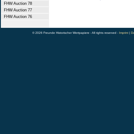
FHW Auction 78
FHW Auction 77
FHW Auction 76
© 2026 Freunde Historischer Wertpapiere - All rights reserved -
Imprint
|
Da