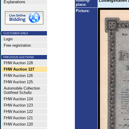
Issuing-
Ludwigshafen 
Explanations
place:
Picture:
CUSTOMER AREA
Login
Free registration
PREVIOUS AUCTIONS
FHW Auction 128
FHW Auction 127
FHW Auction 126
FHW Auction 125
Automobile Collection
Gottfried Schultz
FHW Auction 124
FHW Auction 123
FHW Auction 122
FHW Auction 121
FHW Auction 120