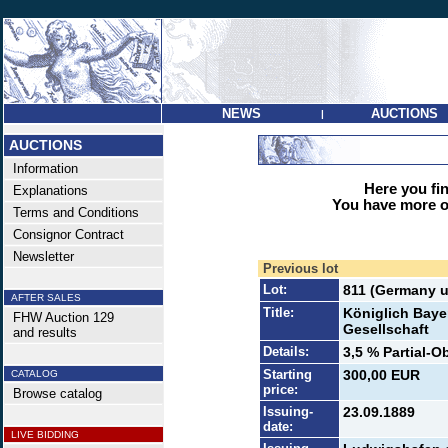
NEWS
AUCTIONS
|
AUCTIONS
Information
Here you find
Explanations
You have more op
Terms and Conditions
Consignor Contract
Newsletter
Previous lot
Lot:
811 (Germany u
AFTER SALES
Title:
Königlich Baye
FHW Auction 129
Gesellschaft
and results
Details:
3,5 % Partial-O
Starting
300,00 EUR
CATALOG
price:
Browse catalog
Issuing-
23.09.1889
date:
LIVE BIDDING