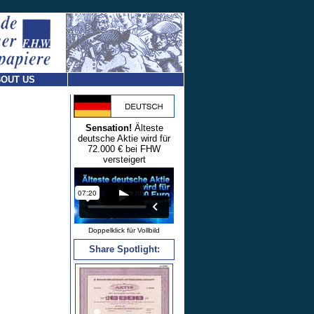
OUT US
Sensation!
Älteste
deutsche Aktie wird für
72.000 € bei FHW
versteigert
Doppelklick für Vollbild
Share Spotlight: