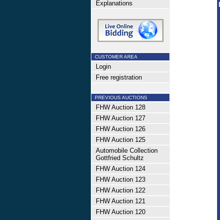
Explanations
CUSTOMER AREA
Login
Free registration
PREVIOUS AUCTIONS
FHW Auction 128
FHW Auction 127
FHW Auction 126
FHW Auction 125
Automobile Collection
Gottfried Schultz
FHW Auction 124
FHW Auction 123
FHW Auction 122
FHW Auction 121
FHW Auction 120