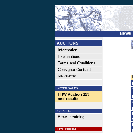
NEWS
AUCTIONS
Information
Explanations
Terms and Conditions
Consignor Contract
Newsletter
AFTER SALES
FHW Auction 129
and results
CATALOG
Browse catalog
LIVE BIDDING