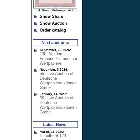
B. Braun Melsungen AG
Show Share
Show Auction
Order catalog
Next auctions:
September, 26 2026:
130. Auction
Freunde Historischer
Wertpapiere
November, 5 2026:
55. Live Auction of
Deutsche
Wertpapierauktionen
GmbH
January, 14 2027:
56. Live Auction of
Deutsche
Wertpapierauktionen
GmbH
Latest News:
March, 15 2026:
Results of 129.