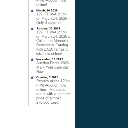
FHW-Auction now
online!
March, 10 2026:
129. FHW-Auction
on March 14, 2026 –
Only 4 days left!
January, 30 2026:
129. FHW-Auction
on March 14, 2026 //
Collection Manuela
Benecke // Catalog
with 1,520 fantastic
lots now online!
November, 18 2025:
Auction Dates 2026 -
Mark Your Calendar
Now!
October, 5 2025:
Results of the 128th
FHW-Auction now
online – Fantastic
result with a hammer
price of almost
275,000 Euro!