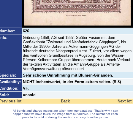
Number:
626
Info:
Gründung 1858, AG seit 1887. Später Fusion mit dem
Großaktionär "Zwirnerei und Nähfadenfabrik Göggingen", bis
Mitte der 1990er Jahre als Ackermann-Göggingen AG der
führende deutsche Nähgarnproduzent. Zuletzt, vor allem wegen
des wertvollen Grundbesitzes in Augsburg, von der Wisser-
Pfersee-Kolbermoor-Gruppe übernommen. Heute nach Verkauf
der textilen Aktivitäten an die Amann-Gruppe als Anterra-
Vermögensverwaltung börsennotiert.
Specials:
Sehr schöne Umrahmung mit Blumen-Girlanden.
Availability:
NICHT lochentwertet, in der Form extrem selten. (R 8)
Condition:
VF.
Sold:
unsold
Previous lot
Back
Next lot
All bonds and shares images are taken from our database. That is why it can
happen that we have taken the image from our archive. The number of each
piece to be sold of during the auction can vary from the picture.