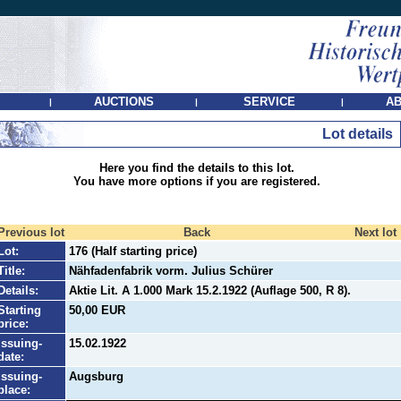
AUCTIONS
SERVICE
AB
|
|
|
Lot details
Here you find the details to this lot.
You have more options if you are registered.
Previous lot
Back
Next lot
Lot:
176 (Half starting price)
Title:
Nähfadenfabrik vorm. Julius Schürer
Details:
Aktie Lit. A 1.000 Mark 15.2.1922 (Auflage 500, R 8).
Starting
50,00 EUR
price:
Issuing-
15.02.1922
date:
Issuing-
Augsburg
place: