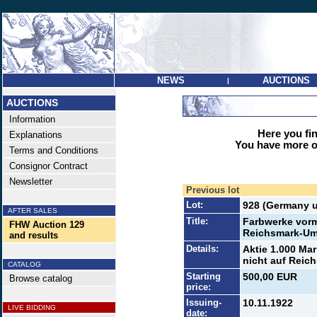
NEWS
AUCTIONS
|
AUCTIONS
Information
Here you find
Explanations
You have more op
Terms and Conditions
Consignor Contract
Newsletter
Previous lot
Lot:
928 (Germany u
AFTER SALES
Title:
Farbwerke vorm
FHW Auction 129
Reichsmark-Um
and results
Details:
Aktie 1.000 Mar
nicht auf Reic
CATALOG
Starting
500,00 EUR
Browse catalog
price:
Issuing-
10.11.1922
LIVE BIDDING
date: