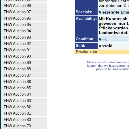
führender Pharm
verbliebenen Che
FHW Auction 98
FHW Auction 97
Specials:
Vierzehnte Emi
FHW Auction 96
Availability:
Mit Kupons ab
gewesen, nur 1
FHW Auction 95
Stücke wurden 
FHW Auction 94
Lochentwertet. 
FHW Auction 93
Condition:
VF+.
FHW Auction 92
Sold:
unsold
FHW Auction 91
Previous lot
FHW Auction 90
FHW Auction 89
All bonds and shares images a
happen that we have taken th
FHW Auction 88
piece to be sold of duri
FHW Auction 87
FHW Auction 86
FHW Auction 85
FHW Auction 84
FHW Auction 83
FHW Auction 82
FHW Auction 81
FHW Auction 80
FHW Auction 79