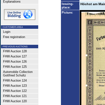
Explanations
Issuing-
Höchst am Mai
place:
Picture:
CUSTOMER AREA
Login
Free registration
PREVIOUS AUCTIONS
FHW Auction 128
FHW Auction 127
FHW Auction 126
FHW Auction 125
Automobile Collection
Gottfried Schultz
FHW Auction 124
FHW Auction 123
FHW Auction 122
FHW Auction 121
FHW Auction 120