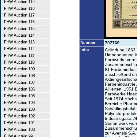
FHW Auction 119
FHW Auction 118
FHW Auction 117
FHW Auction 116
FHW Auction 115
FHW Auction 114
FHW Auction 113
Number:
707769
FHW Auction 112
Info:
Gründung 1863 a
Umbenennung in 
FHW Auction 111
Farbwerke vorm.
FHW Auction 110
Zusammenschluss
FHW Auction 109
IG-Farbenindustr
anschließend u
FHW Auction 108
Aktiengesellsch
FHW Auction 107
Farbenindustrie 
Alliierten, 1951
FHW Auction 106
Farbwerke Hoech
FHW Auction 105
Seit 1974 Höchst
FHW Auction 104
Bereiche Pharma
Schädlingsbekäm
FHW Auction 103
Polyesterprodukt
FHW Auction 102
Industriegase. A
FHW Auction 101
Stammwerk wurd
Zusammenschluß
FHW Auction 100
zur Avensis S.A. 
FHW Auction 99