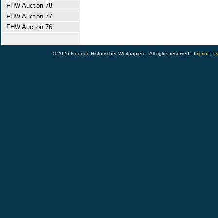
FHW Auction 78
FHW Auction 77
FHW Auction 76
© 2026 Freunde Historischer Wertpapiere - All rights reserved -
Imprint
|
Da