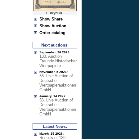
P. Beyer AG
Show Share
Show Auction
Order catalog
Next auctions:
September, 26 2026:
130. Auction
Freunde Historischer
Wertpapiere
November, 5 2026:
55. Live Auction of
Deutsche
Wertpapierauktionen
GmbH
January, 14 2027:
56. Live Auction of
Deutsche
Wertpapierauktionen
GmbH
Latest News:
March, 15 2026:
Results of 129.