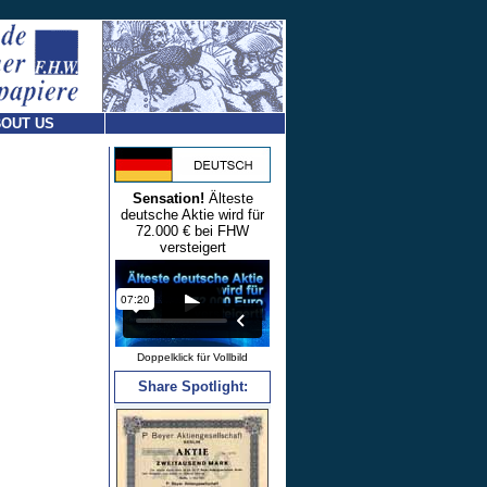
OUT US
Sensation!
Älteste
deutsche Aktie wird für
72.000 € bei FHW
versteigert
Doppelklick für Vollbild
Share Spotlight: