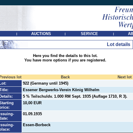
AUCTIONS
SERVICE
AB
|
|
|
Lot details
Here you find the details to this lot.
You have more options if you are registered.
Previous lot
Back
Next lot
Lot:
922 (Germany until 1945)
Title:
Essener Bergwerks-Verein König Wilhelm
Details:
5 % Teilschuldv. 1.000 RM Sept. 1935 (Auflage 1710, R 3).
Starting
10,00 EUR
price:
Issuing-
01.09.1935
date:
Issuing-
Essen-Borbeck
place: