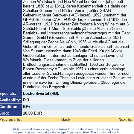
Zechen Wolfsbank und Neu-Wesel bei Borbeck (abgeteuft
bereits 1838 bzw. 1841), deren Kuxenmehrheit bis dahin der
Schalker Gruben- und Hütten-Verein (später GBAG
Gelsenkirchener Bergwerks-AG) besaß. 1892 übernahm der
GBAG-Schöpfer CARL FUNKE bis zu seinem Tod 1913 den
AR-Vorsitz. 1921 (zu dieser Zeit förderte König Wilhelm auf 6
Schächten rd. 1 Mio. t Steinkohle jährlich) Abschluß eines
Betriebs- und Interessengemeinschaftsvertrages mit der Gebr.
Stumm GmbH (Gewerkschaft Minister Achenbach). 1931
Stillegung der Zeche Neu-Cöln, 1936 wurde die AG auf die
Gebr. Stumm GmbH als aufnehmende Gesellschaft fusioniert.
Von Stumm übernahm dann 1943 die Fried. Krupp AG die
Grubenfelder mit den Schachtanlagen Christian Levin und
Wolfsbank. Diese kamen im Zuge der alliierten
Entflechtungsmaßnahmen schließlich 1953 zur Bergwerke
Essen-Rossenray AG, wo sie 1957 zu einer Verbundanlage
aller Essener Schachtanlagen ausgebaut wurden. Immer noch
wurde auf der Zeche Christian Levin auch zu dieser Zeit weiter
in nennenswertem Umfang Bleierz gefördert. 1966 legte die
Ruhrkohle das Bergwerk still.
Specials:
Lochentwertet (RB).
Availability:
R 3
Condition:
EF+.
Sold:
10,00 EUR
Previous lot
Back
Next lot
All bonds and shares images are taken from our database. That is why it can
happen that we have taken the image from our archive. The number of each