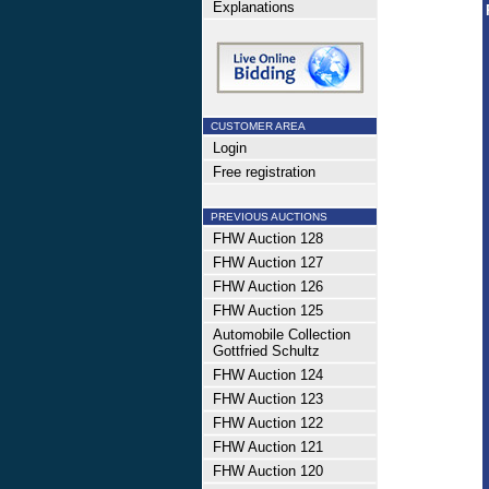
Explanations
CUSTOMER AREA
Login
Free registration
PREVIOUS AUCTIONS
FHW Auction 128
FHW Auction 127
FHW Auction 126
FHW Auction 125
Automobile Collection
Gottfried Schultz
FHW Auction 124
FHW Auction 123
FHW Auction 122
FHW Auction 121
FHW Auction 120