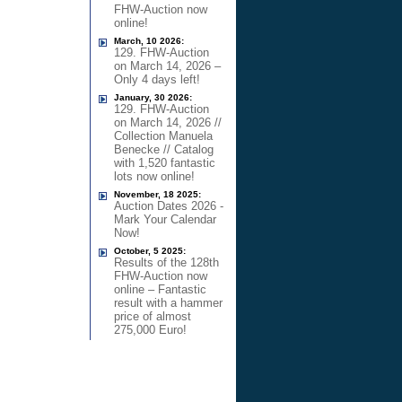
FHW-Auction now
online!
March, 10 2026:
129. FHW-Auction
on March 14, 2026 –
Only 4 days left!
January, 30 2026:
129. FHW-Auction
on March 14, 2026 //
Collection Manuela
Benecke // Catalog
with 1,520 fantastic
lots now online!
November, 18 2025:
Auction Dates 2026 -
Mark Your Calendar
Now!
October, 5 2025:
Results of the 128th
FHW-Auction now
online – Fantastic
result with a hammer
price of almost
275,000 Euro!