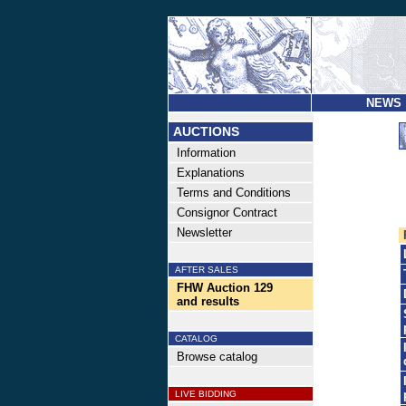
NEWS
AUCTIONS
Information
Explanations
Terms and Conditions
Consignor Contract
Newsletter
AFTER SALES
FHW Auction 129
and results
CATALOG
Browse catalog
LIVE BIDDING