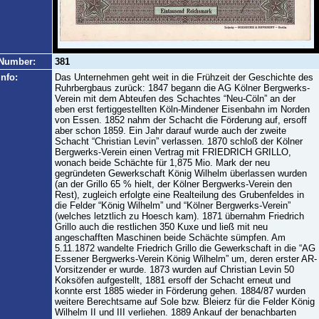
Number:
381
Info:
Das Unternehmen geht weit in die Frühzeit der Geschichte des
Ruhrbergbaus zurück: 1847 begann die AG Kölner Bergwerks-
Verein mit dem Abteufen des Schachtes “Neu-Cöln” an der
eben erst fertiggestellten Köln-Mindener Eisenbahn im Norden
von Essen. 1852 nahm der Schacht die Förderung auf, ersoff
aber schon 1859. Ein Jahr darauf wurde auch der zweite
Schacht “Christian Levin” verlassen. 1870 schloß der Kölner
Bergwerks-Verein einen Vertrag mit FRIEDRICH GRILLO,
wonach beide Schächte für 1,875 Mio. Mark der neu
gegründeten Gewerkschaft König Wilhelm überlassen wurden
(an der Grillo 65 % hielt, der Kölner Bergwerks-Verein den
Rest), zugleich erfolgte eine Realteilung des Grubenfeldes in
die Felder “König Wilhelm” und “Kölner Bergwerks-Verein”
(welches letztlich zu Hoesch kam). 1871 übernahm Friedrich
Grillo auch die restlichen 350 Kuxe und ließ mit neu
angeschafften Maschinen beide Schächte sümpfen. Am
5.11.1872 wandelte Friedrich Grillo die Gewerkschaft in die “AG
Essener Bergwerks-Verein König Wilhelm” um, deren erster AR-
Vorsitzender er wurde. 1873 wurden auf Christian Levin 50
Koksöfen aufgestellt, 1881 ersoff der Schacht erneut und
konnte erst 1885 wieder in Förderung gehen. 1884/87 wurden
weitere Berechtsame auf Sole bzw. Bleierz für die Felder König
Wilhelm II und III verliehen. 1889 Ankauf der benachbarten